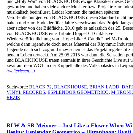
und „Holy War“ von BLACKHOUSE ewige Klassiker dieses Gen
geworden und haben viele andere Musiker bzw. Projekte zumindes
musikalisch beeinflusst. Leider konnten die meisten späteren
Veröffentlichungen von BLACKHOUSE diesen Standard nicht me
halten und zum Ende der 90er Jahre verschwand das Projekt langs
aber sicher von der Bildfläche. 2010 gab es anlässlich des 25. Best
von BLACKHOUSE eine Tribute-Doppel-CD inklusive
Wiederveröffentlichung von „Hope Like A Candle“ bei M-Tronic,
welche dann irgendwie doch neues Material der Rhythmic Industria
Legende nach sich zog und inzwischen ist das Projekt regelrecht zu
neuem Leben erweckt. Am 25.05.2015 war dann die Sensation perf
und BLACKHOUSE traten erstmals in ihrer Geschichte Live auf 
zwar auf dem WGT in der Kuppelhalle des Volkspalastes in Leipzi
(weiterlesen…)
Stichworte:
BLACK 72
,
BLACKHOUSE
,
BRIAN LADD
,
DAR
VINYL RECORDS
,
ESPLENDOR GEOMETRICO
,
M-TRONI
REZIS
RLW & SR Meixner – Just Like a Flower When Wi
Begins; Esplendor Geométrico – Ultraphoon; Ryoji