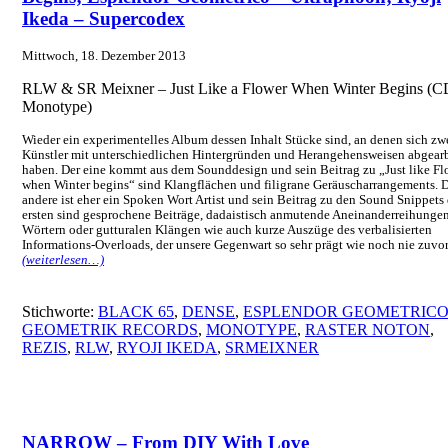
Ikeda – Supercodex
Mittwoch, 18. Dezember 2013
RLW & SR Meixner – Just Like a Flower When Winter Begins (C
Monotype)
Wieder ein experimentelles Album dessen Inhalt Stücke sind, an denen sich zw
Künstler mit unterschiedlichen Hintergründen und Herangehensweisen abgearb
haben. Der eine kommt aus dem Sounddesign und sein Beitrag zu „Just like
Fl
when Winter begins“ sind Klangflächen und filigrane Geräuscharrangements. 
andere ist eher ein Spoken Wort Artist und sein Beitrag zu den Sound Snippets
ersten sind gesprochene Beiträge, dadaistisch anmutende Aneinanderreihunge
Wörtern oder gutturalen Klängen wie auch kurze Auszüge des verbalisierten
Informations-Overloads, der unsere Gegenwart so sehr prägt wie noch nie zuvor
(weiterlesen…)
Stichworte:
BLACK 65
,
DENSE
,
ESPLENDOR GEOMETRIC
GEOMETRIK RECORDS
,
MONOTYPE
,
RASTER NOTON
,
REZIS
,
RLW
,
RYOJI IKEDA
,
SRMEIXNER
NARROW – From DIY With Love