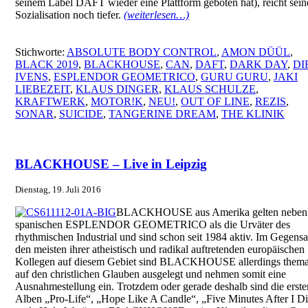
seinem Label DAFT wieder eine Plattform geboten hat), reicht sein
Sozialisation noch tiefer.
(weiterlesen…)
Stichworte:
ABSOLUTE BODY CONTROL
,
AMON DÜÜL
,
BLACK 2019
,
BLACKHOUSE
,
CAN
,
DAFT
,
DARK DAY
,
DI
IVENS
,
ESPLENDOR GEOMETRICO
,
GURU GURU
,
JAKI
LIEBEZEIT
,
KLAUS DINGER
,
KLAUS SCHULZE
,
KRAFTWERK
,
MOTOR!K
,
NEU!
,
OUT OF LINE
,
REZIS
,
SONAR
,
SUICIDE
,
TANGERINE DREAM
,
THE KLINIK
BLACKHOUSE – Live in Leipzig
Dienstag, 19. Juli 2016
BLACKHOUSE aus Amerika gelten neben
spanischen ESPLENDOR GEOMETRICO als die Urväter des
rhythmischen Industrial und sind schon seit 1984 aktiv. Im Gegensa
den meisten ihrer atheistisch und radikal auftretenden europäischen
Kollegen auf diesem Gebiet sind BLACKHOUSE allerdings thema
auf den christlichen Glauben ausgelegt und nehmen somit eine
Ausnahmestellung ein. Trotzdem oder gerade deshalb sind die erste
Alben „Pro-Life“, „Hope Like A Candle“, „Five Minutes After I D