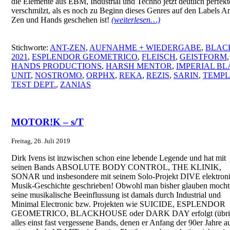
die Elemente aus EBM, Industrial und Techno jetzt deutlich perfekt
verschmilzt, als es noch zu Beginn dieses Genres auf den Labels An
Zen und Hands geschehen ist!
(weiterlesen…)
Stichworte:
ANT-ZEN
,
AUFNAHME + WIEDERGABE
,
BLAC
2021
,
ESPLENDOR GEOMETRICO
,
FLEISCH
,
GEISTFORM
,
HANDS PRODUCTIONS
,
HARSH MENTOR
,
IMPERIAL B
UNIT
,
NOSTROMO
,
ORPHX
,
REKA
,
REZIS
,
SARIN
,
TEMPL
TEST DEPT.
,
ZANIAS
MOTOR!K – s/T
Freitag, 26. Juli 2019
Dirk Ivens ist inzwischen schon eine lebende Legende und hat mit
seinen Bands ABSOLUTE BODY CONTROL, THE KLINIK,
SONAR und insbesondere mit seinem Solo-Projekt DIVE elektron
Musik-Geschichte geschrieben! Obwohl man bisher glauben mocht
seine musikalische Beeinflussung ist damals durch Industrial und
Minimal Electronic bzw. Projekten wie SUICIDE, ESPLENDOR
GEOMETRICO, BLACKHOUSE oder DARK DAY erfolgt (übri
alles einst fast vergessene Bands, denen er Anfang der 90er Jahre a