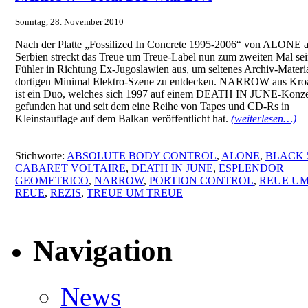
Sonntag, 28. November 2010
Nach der Platte „Fossilized In Concrete 1995-2006“ von ALONE 
Serbien streckt das Treue um Treue-Label nun zum zweiten Mal se
Fühler in Richtung Ex-Jugoslawien aus, um seltenes Archiv-Materia
dortigen Minimal Elektro-Szene zu entdecken. NARROW aus Kroa
ist ein Duo, welches sich 1997 auf einem DEATH IN JUNE-Konze
gefunden hat und seit dem eine Reihe von Tapes und CD-Rs in
Kleinstauflage auf dem Balkan veröffentlicht hat.
(weiterlesen…)
Stichworte:
ABSOLUTE BODY CONTROL
,
ALONE
,
BLACK 
CABARET VOLTAIRE
,
DEATH IN JUNE
,
ESPLENDOR
GEOMETRICO
,
NARROW
,
PORTION CONTROL
,
REUE U
REUE
,
REZIS
,
TREUE UM TREUE
Navigation
News