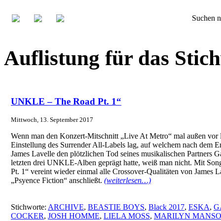
Suchen n
Auflistung für das Sti
UNKLE – The Road Pt. 1“
Mittwoch, 13. September 2017
Wenn man den Konzert-Mitschnitt „Live At Metro“ mal außen vor lä
Einstellung des Surrender All-Labels lag, auf welchem nach dem
James Lavelle den plötzlichen Tod seines musikalischen Partners G
letzten drei UNKLE-Alben geprägt hatte, weiß man nicht. Mit Son
Pt. 1“ vereint wieder einmal alle Crossover-Qualitäten von James L
„Psyence Fiction“ anschließt.
(weiterlesen…)
Stichworte:
ARCHIVE
,
BEASTIE BOYS
,
Black 2017
,
ESKA
,
G
COCKER
,
JOSH HOMME
,
LIELA MOSS
,
MARILYN MANS