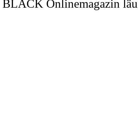
BLACK Onlinemagazin läu