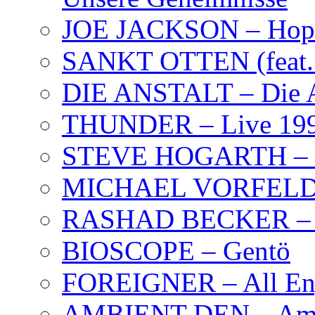
JOE JACKSON – Hope
SANKT OTTEN (feat. K
DIE ANSTALT – Die A
THUNDER – Live 19
STEVE HOGARTH –
MICHAEL VORFELD –
RASHAD BECKER – T
BIOSCOPE – Gentö
FOREIGNER – All Eng
AMBIENT DEN – Amb