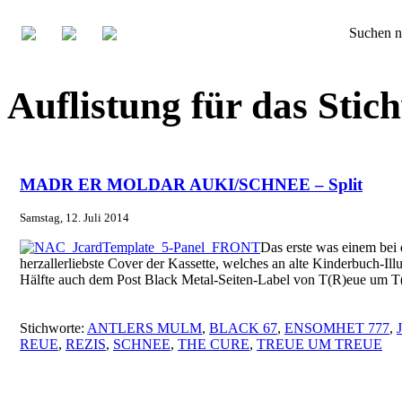
Suchen n
Auflistung für das St
MADR ER MOLDAR AUKI/SCHNEE – Split
Samstag, 12. Juli 2014
Das erste was einem b
herzallerliebste Cover der Kassette, welches an alte Kinderbuch-Illu
Hälfte auch dem Post Black Metal-Seiten-Label von T(R)eue um T(R
Stichworte:
ANTLERS MULM
,
BLACK 67
,
ENSOMHET 777
,
REUE
,
REZIS
,
SCHNEE
,
THE CURE
,
TREUE UM TREUE