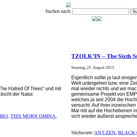
Suchen nach:
TZOLK’IN – The Sixth S
Sonntag, 25. August 2013
Eigentlich sollte ja laut ein
Welt untergehen bzw. eine Zei
he Hatred Of Trees“ und mit
mal wieder nichts und wir mac
kicht der Natur.
gemeinsame Projekt von EM
welches ja seit 2004 die Hoch
versucht. Auf ihrer inzwische
Mal mit auf die Hochebenen in 
IRO
,
THIS MORN OMINA
,
sich wieder äußerst ansprech
Stichworte:
ANT-ZEN
,
BLACK 