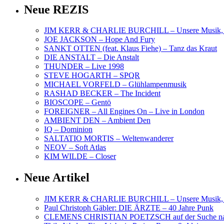
Neue REZIS
JIM KERR & CHARLIE BURCHILL – Unsere Musik, U
JOE JACKSON – Hope And Fury
SANKT OTTEN (feat. Klaus Fiehe) – Tanz das Kraut
DIE ANSTALT – Die Anstalt
THUNDER – Live 1998
STEVE HOGARTH – SPQR
MICHAEL VORFELD – Glühlampenmusik
RASHAD BECKER – The Incident
BIOSCOPE – Gentö
FOREIGNER – All Engines On – Live in London
AMBIENT DEN – Ambient Den
IQ – Dominion
SALTATIO MORTIS – Weltenwanderer
NEOV – Soft Atlas
KIM WILDE – Closer
Neue Artikel
JIM KERR & CHARLIE BURCHILL – Unsere Musik, U
Paul Christoph Gäbler: DIE ÄRZTE – 40 Jahre Punk
CLEMENS CHRISTIAN POETZSCH auf der Suche nach 