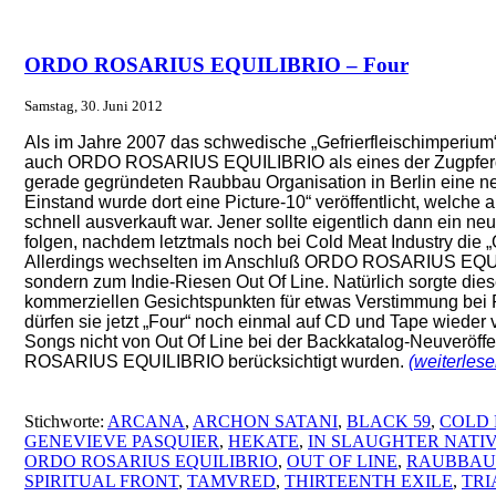
ORDO ROSARIUS EQUILIBRIO – Four
Samstag, 30. Juni 2012
Als im Jahre 2007 das schwedische „Gefrierfleischimperium“
auch ORDO ROSARIUS EQUILIBRIO als eines der Zugpferde
gerade gegründeten Raubbau Organisation in Berlin eine ne
Einstand wurde dort eine Picture-10“ veröffentlicht, welche a
schnell ausverkauft war. Jener sollte eigentlich dann ein n
folgen, nachdem letztmals noch bei Cold Meat Industry die 
Allerdings wechselten im Anschluß ORDO ROSARIUS EQUI
sondern zum Indie-Riesen Out Of Line. Natürlich sorgte diese
kommerziellen Gesichtspunkten für etwas Verstimmung bei
dürfen sie jetzt „Four“ noch einmal auf CD und Tape wieder ve
Songs nicht von Out Of Line bei der Backkatalog-Neuveröf
ROSARIUS EQUILIBRIO berücksichtigt wurden.
(weiterles
Stichworte:
ARCANA
,
ARCHON SATANI
,
BLACK 59
,
COLD 
GENEVIEVE PASQUIER
,
HEKATE
,
IN SLAUGHTER NATI
ORDO ROSARIUS EQUILIBRIO
,
OUT OF LINE
,
RAUBBAU
SPIRITUAL FRONT
,
TAMVRED
,
THIRTEENTH EXILE
,
TRI