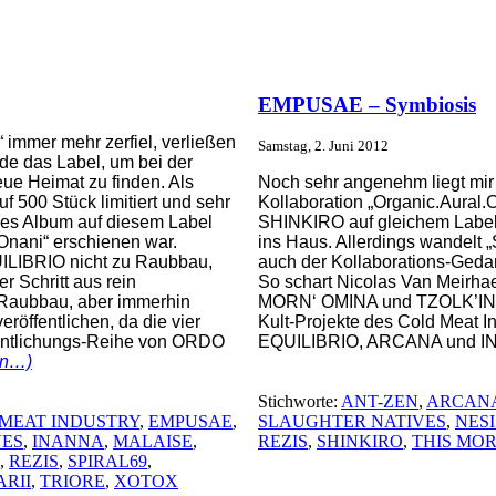
EMPUSAE – Symbiosis
 immer mehr zerfiel, verließen
Samstag, 2. Juni 2012
 das Label, um bei der
ue Heimat zu finden. Als
Noch sehr angenehm liegt mir 
uf 500 Stück limitiert und sehr
Kollaboration „Organic.Aura
eues Album auf diesem Label
SHINKIRO auf gleichem Label 
„Onani“ erschienen war.
ins Haus. Allerdings wandelt 
LIBRIO nicht zu Raubbau,
auch der Kollaborations-Geda
r Schritt aus rein
So schart Nicolas Van Meirha
 Raubbau, aber immerhin
MORN‘ OMINA und TZOLK’IN inv
röffentlichen, da die vier
Kult-Projekte des Cold Meat 
fentlichungs-Reihe von ORDO
EQUILIBRIO, ARCANA und I
en…)
Stichworte:
ANT-ZEN
,
ARCAN
MEAT INDUSTRY
,
EMPUSAE
,
SLAUGHTER NATIVES
,
NES
VES
,
INANNA
,
MALAISE
,
REZIS
,
SHINKIRO
,
THIS MO
,
REZIS
,
SPIRAL69
,
ARII
,
TRIORE
,
XOTOX