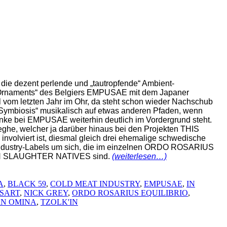
die dezent perlende und „tautropfende“ Ambient-
l.Ornaments“ des Belgiers EMPUSAE mit dem Japaner
vom letzten Jahr im Ohr, da steht schon wieder Nachschub
„Symbiosis“ musikalisch auf etwas anderen Pfaden, wenn
nke bei EMPUSAE weiterhin deutlich im Vordergrund steht.
eghe, welcher ja darüber hinaus bei den Projekten THIS
olviert ist, diesmal gleich drei ehemalige schwedische
Industry-Labels um sich, die im einzelnen ORDO ROSARIUS
N SLAUGHTER NATIVES sind.
(weiterlesen…)
A
,
BLACK 59
,
COLD MEAT INDUSTRY
,
EMPUSAE
,
IN
ISART
,
NICK GREY
,
ORDO ROSARIUS EQUILIBRIO
,
RN OMINA
,
TZOLK'IN