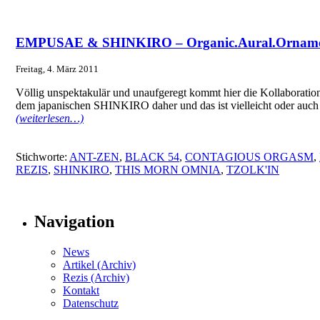
EMPUSAE & SHINKIRO – Organic.Aural.Orname
Freitag, 4. März 2011
Völlig unspektakulär und unaufgeregt kommt hier die Kollaborat
dem japanischen SHINKIRO daher und das ist vielleicht oder auch 
(weiterlesen…)
Stichworte:
ANT-ZEN
,
BLACK 54
,
CONTAGIOUS ORGASM
,
REZIS
,
SHINKIRO
,
THIS MORN OMNIA
,
TZOLK'IN
Navigation
News
Artikel (Archiv)
Rezis (Archiv)
Kontakt
Datenschutz