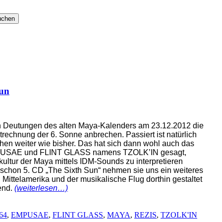
un
igen Deutungen des alten Maya-Kalenders am 23.12.2012 die
trechnung der 6. Sonne anbrechen. Passiert ist natürlich
hen weiter wie bisher. Das hat sich dann wohl auch das
PUSAE und FLINT GLASS namens TZOLK’IN gesagt,
kultur der Maya mittels IDM-Sounds zu interpretieren
n schon 5. CD „The Sixth Sun“ nehmen sie uns ein weiteres
Mittelamerika und der musikalische Flug dorthin gestaltet
end.
(weiterlesen…)
64
,
EMPUSAE
,
FLINT GLASS
,
MAYA
,
REZIS
,
TZOLK'IN