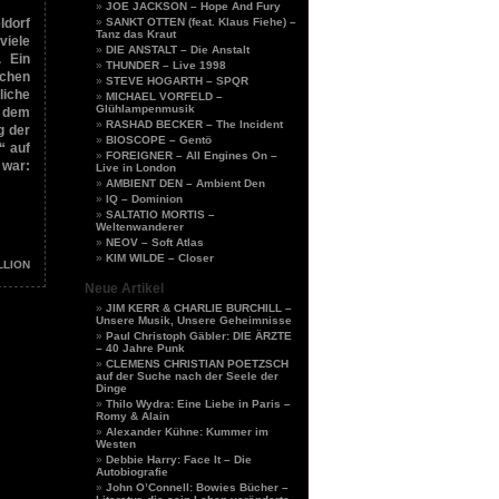
JOE JACKSON – Hope And Fury
ldorf
SANKT OTTEN (feat. Klaus Fiehe) –
Tanz das Kraut
viele
DIE ANSTALT – Die Anstalt
. Ein
THUNDER – Live 1998
chen
STEVE HOGARTH – SPQR
iche
MICHAEL VORFELD –
Glühlampenmusik
s dem
RASHAD BECKER – The Incident
g der
BIOSCOPE – Gentö
“ auf
FOREIGNER – All Engines On –
 war:
Live in London
AMBIENT DEN – Ambient Den
IQ – Dominion
SALTATIO MORTIS –
Weltenwanderer
NEOV – Soft Atlas
KIM WILDE – Closer
LLION
Neue Artikel
JIM KERR & CHARLIE BURCHILL –
Unsere Musik, Unsere Geheimnisse
Paul Christoph Gäbler: DIE ÄRZTE
– 40 Jahre Punk
CLEMENS CHRISTIAN POETZSCH
auf der Suche nach der Seele der
Dinge
Thilo Wydra: Eine Liebe in Paris –
Romy & Alain
Alexander Kühne: Kummer im
Westen
Debbie Harry: Face It – Die
Autobiografie
John O’Connell: Bowies Bücher –