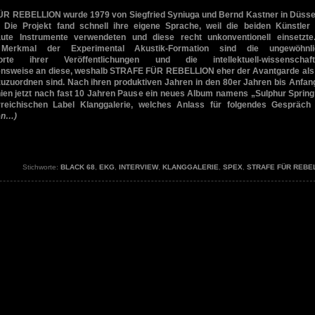
R REBELLION wurde 1979 von Siegfried Syniuga und Bernd Kastner in Düsse
 Die Projekt fand schnell ihre eigene Sprache, weil die beiden Künstler 
aute Instrumente verwendeten und diese recht unkonventionell einsetzte
 Merkmal der Experimental Akustik-Formation sind die ungewöhnli
orte ihrer Veröffentlichungen und die intellektuell-wissenschaftl
nsweise an diese, weshalb STRAFE FÜR REBELLION eher der Avantgarde al
 zuzuordnen sind. Nach ihren produktiven Jahren in den 80er Jahren bis Anfan
ien jetzt nach fast 10 Jahren Pause ein neues Album namens „Sulphur Spring
reichischen Label Klanggalerie, welches Anlass für folgendes Gespräch
en…)
Stichworte:
BLACK 68
,
EKG
,
INTERVIEW
,
KLANGGALERIE
,
SPEX
,
STRAFE FÜR REBE