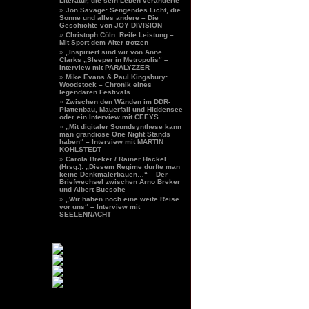
Literatur, die sein Leben veränderte
Jon Savage: Sengendes Licht, die
Sonne und alles andere – Die
Geschichte von JOY DIVISION
Christoph Cöln: Reife Leistung –
Mit Sport dem Alter trotzen
„Inspiriert sind wir von Anne
Clarks „Sleeper in Metropolis“ –
Interview mit PARALYZZER
Mike Evans & Paul Kingsbury:
Woodstock – Chronik eines
legendären Festivals
Zwischen den Wänden im DDR-
Plattenbau, Mauerfall und Hiddensee
oder ein Interview mit CEEYS
„Mit digitaler Soundsynthese kann
man grandiose One Night Stands
haben“ – Interview mit MARTIN
KOHLSTEDT
Carola Breker / Rainer Hackel
(Hrsg.): „Diesem Regime durfte man
keine Denkmälerbauen…“ – Der
Briefwechsel zwischen Arno Breker
und Albert Buesche
„Wir haben noch eine weite Reise
vor uns“ – Interview mit
SEELENNACHT