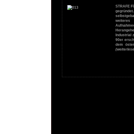
STRAFE FÜ
gegründet.
selbstgeb
weiteres
Aufnahme
Herangehe
Industrial
90er ersch
dem öster
(weiterles