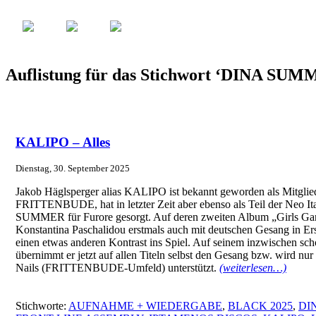
Auflistung für das Stichwort ‘DINA SU
KALIPO – Alles
Dienstag, 30. September 2025
Jakob Häglsperger alias KALIPO ist bekannt geworden als Mitglie
FRITTENBUDE, hat in letzter Zeit aber ebenso als Teil der Neo 
SUMMER für Furore gesorgt. Auf deren zweiten Album „Girls Gan
Konstantina Paschalidou erstmals auch mit deutschen Gesang in Er
einen etwas anderen Kontrast ins Spiel. Auf seinem inzwischen sc
übernimmt er jetzt auf allen Titeln selbst den Gesang bzw. wird nu
Nails (FRITTENBUDE-Umfeld) unterstützt.
(weiterlesen…)
Stichworte:
AUFNAHME + WIEDERGABE
,
BLACK 2025
,
DI