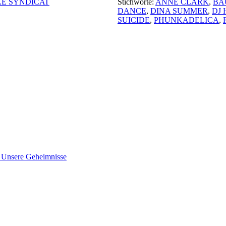
LE SYNDICAT
Stichworte:
ANNE CLARK
,
BA
DANCE
,
DINA SUMMER
,
DJ 
SUICIDE
,
PHUNKADELICA
,
nsere Geheimnisse