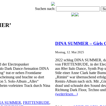
Suchen nach:
MMER’
DINA SUMMER – Girls 
Montag, 12. Mai 2025
2022 schlug DINA SUMMER, das
d der Electropunker
von FRITTENBUDE, in der Electro
Italo Dark Dance-Sensation DINA
aus 80er Italo Dance, Synth Pop 
g“ trat er neben Frontdame
Stile einer Anne Clark hatte Bu
scheinung und brachte so dort
„Rimini“ war überraschend erfolg
hon 5. Solo-Album „Alles“
Remix-Album nach sich. Mit „Girls
r beim vorletzten Track durch Nina
drauf und schraubt den Sound deu
Richtung Dark Floor, Techno und
(weiterlesen…)
NA SUMMER
,
FRITTENBUDE
,