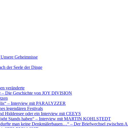
nsere Geheimnisse
der Seele der Dinge
ben veränderte
ere – Die Geschichte von JOY DIVISION
otzen
opolis“ – Interview mit PARALYZZER
es legendären Festivals
nd Hiddensee oder ein Interview mit CEEYS
e Night Stands haben“ – Interview mit MARTIN KOHLSTEDT
e durfte man keine Denkmälerbauen…“ – Der Briefwechsel zwischen A