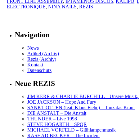
FRONT LINE ASSEMBLY
,
IPTAMENOS DISCOS
,
KALIPO
,
ELECTRONIQUE
,
NINA NAILS
,
REZIS
Navigation
News
Artikel (Archiv)
Rezis (Archiv)
Kontakt
Datenschutz
Neue REZIS
JIM KERR & CHARLIE BURCHILL – Unsere Musik, U
JOE JACKSON – Hope And Fury
SANKT OTTEN (feat. Klaus Fiehe) – Tanz das Kraut
DIE ANSTALT – Die Anstalt
THUNDER – Live 1998
STEVE HOGARTH – SPQR
MICHAEL VORFELD – Glühlampenmusik
RASHAD BECKER – The Incident