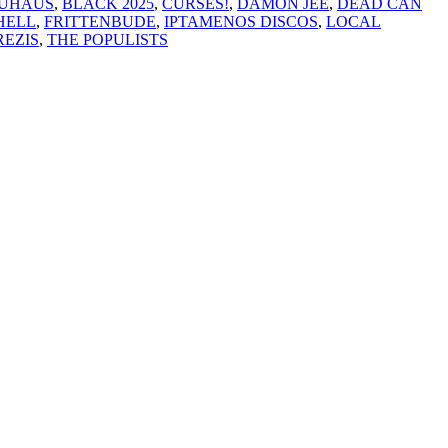
UHAUS
,
BLACK 2025
,
CURSES!
,
DAMON JEE
,
DEAD CAN
HELL
,
FRITTENBUDE
,
IPTAMENOS DISCOS
,
LOCAL
REZIS
,
THE POPULISTS