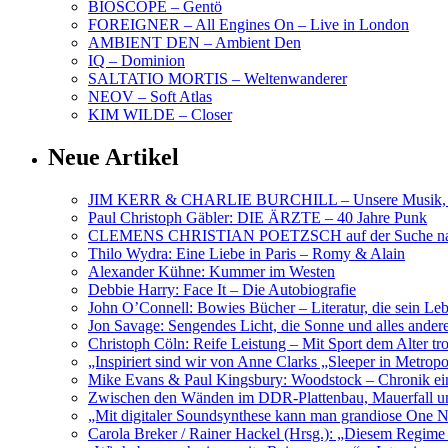
BIOSCOPE – Gentö
FOREIGNER – All Engines On – Live in London
AMBIENT DEN – Ambient Den
IQ – Dominion
SALTATIO MORTIS – Weltenwanderer
NEOV – Soft Atlas
KIM WILDE – Closer
Neue Artikel
JIM KERR & CHARLIE BURCHILL – Unsere Musik, U
Paul Christoph Gäbler: DIE ÄRZTE – 40 Jahre Punk
CLEMENS CHRISTIAN POETZSCH auf der Suche nach 
Thilo Wydra: Eine Liebe in Paris – Romy & Alain
Alexander Kühne: Kummer im Westen
Debbie Harry: Face It – Die Autobiografie
John O’Connell: Bowies Bücher – Literatur, die sein Le
Jon Savage: Sengendes Licht, die Sonne und alles and
Christoph Cöln: Reife Leistung – Mit Sport dem Alter tr
„Inspiriert sind wir von Anne Clarks „Sleeper in Metr
Mike Evans & Paul Kingsbury: Woodstock – Chronik ein
Zwischen den Wänden im DDR-Plattenbau, Mauerfall u
„Mit digitaler Soundsynthese kann man grandiose On
Carola Breker / Rainer Hackel (Hrsg.): „Diesem Regim