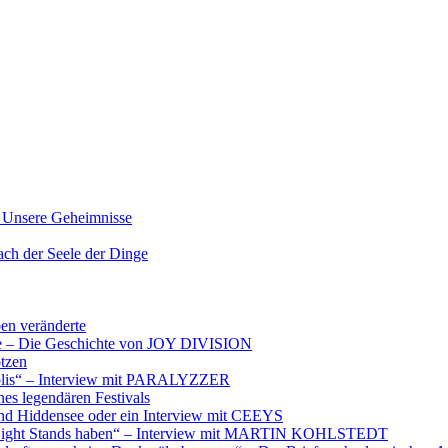
nsere Geheimnisse
der Seele der Dinge
ben veränderte
ere – Die Geschichte von JOY DIVISION
otzen
opolis“ – Interview mit PARALYZZER
es legendären Festivals
nd Hiddensee oder ein Interview mit CEEYS
e Night Stands haben“ – Interview mit MARTIN KOHLSTEDT