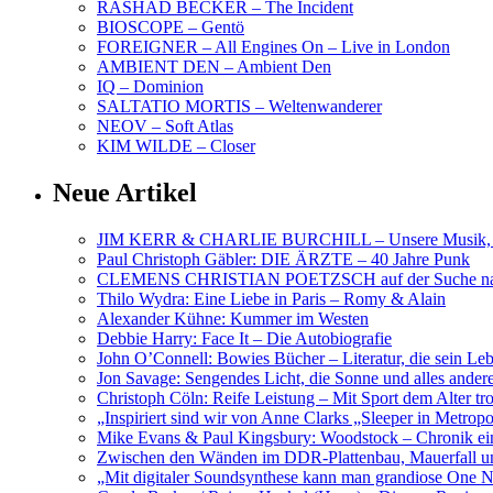
RASHAD BECKER – The Incident
BIOSCOPE – Gentö
FOREIGNER – All Engines On – Live in London
AMBIENT DEN – Ambient Den
IQ – Dominion
SALTATIO MORTIS – Weltenwanderer
NEOV – Soft Atlas
KIM WILDE – Closer
Neue Artikel
JIM KERR & CHARLIE BURCHILL – Unsere Musik, U
Paul Christoph Gäbler: DIE ÄRZTE – 40 Jahre Punk
CLEMENS CHRISTIAN POETZSCH auf der Suche nach 
Thilo Wydra: Eine Liebe in Paris – Romy & Alain
Alexander Kühne: Kummer im Westen
Debbie Harry: Face It – Die Autobiografie
John O’Connell: Bowies Bücher – Literatur, die sein Le
Jon Savage: Sengendes Licht, die Sonne und alles and
Christoph Cöln: Reife Leistung – Mit Sport dem Alter tr
„Inspiriert sind wir von Anne Clarks „Sleeper in Metr
Mike Evans & Paul Kingsbury: Woodstock – Chronik ein
Zwischen den Wänden im DDR-Plattenbau, Mauerfall u
„Mit digitaler Soundsynthese kann man grandiose On