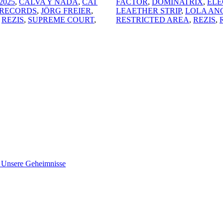
2025
,
CALVA Y NADA
,
CAT
FACTOR
,
DOMINATRIX
,
ELE
 RECORDS
,
JÖRG FREIER
,
LEAETHER STRIP
,
LOLA AN
,
REZIS
,
SUPREME COURT
,
RESTRICTED AREA
,
REZIS
,
nsere Geheimnisse