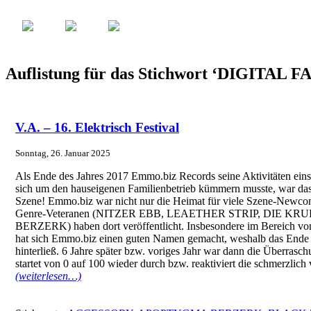
Auflistung für das Stichwort ‘DIGITAL 
V.A. – 16. Elektrisch Festival
Sonntag, 26. Januar 2025
Als Ende des Jahres 2017 Emmo.biz Records seine Aktivitäten einst
sich um den hauseigenen Familienbetrieb kümmern musste, war das 
Szene! Emmo.biz war nicht nur die Heimat für viele Szene-Newcome
Genre-Veteranen (NITZER EBB, LEAETHER STRIP, DIE K
BERZERK) haben dort veröffentlicht. Insbesondere im Bereich vo
hat sich Emmo.biz einen guten Namen gemacht, weshalb das Ende 
hinterließ. 6 Jahre später bzw. voriges Jahr war dann die Überrasch
startet von 0 auf 100 wieder durch bzw. reaktiviert die schmerzlich
(weiterlesen…)