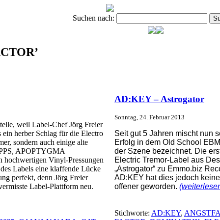
Suchen nach:
FACTOR’
AD:KEY – Astrogator
Sonntag, 24. Februar 2013
elle, weil Label-Chef Jörg Freier
ein herber Schlag für die Electro
Seit gut 5 Jahren mischt nu
r, sondern auch einige alte
Erfolg in dem Old School EBM
RUPPS, APOPTYGMA
der Szene bezeichnet. Die ers
n hochwertigen Vinyl-Pressungen
Electric Tremor-Label aus Des
des Labels eine klaffende Lücke
„Astrogator“ zu Emmo.biz Rec
ung perfekt, denn Jörg Freier
AD:KEY hat dies jedoch keinen
 vermisste Label-Plattform neu.
offener geworden.
(weiterles
Stichworte:
AD:KEY
,
ANGSTF