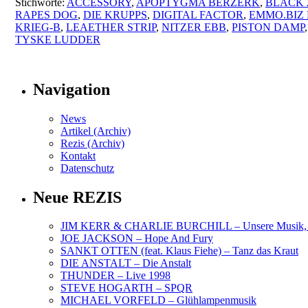
Stichworte:
ACCESSORY
,
APOPTYGMA BERZERK
,
BLACK 
RAPES DOG
,
DIE KRUPPS
,
DIGITAL FACTOR
,
EMMO.BIZ
KRIEG-B
,
LEAETHER STRIP
,
NITZER EBB
,
PISTON DAMP
TYSKE LUDDER
Navigation
News
Artikel (Archiv)
Rezis (Archiv)
Kontakt
Datenschutz
Neue REZIS
JIM KERR & CHARLIE BURCHILL – Unsere Musik, U
JOE JACKSON – Hope And Fury
SANKT OTTEN (feat. Klaus Fiehe) – Tanz das Kraut
DIE ANSTALT – Die Anstalt
THUNDER – Live 1998
STEVE HOGARTH – SPQR
MICHAEL VORFELD – Glühlampenmusik