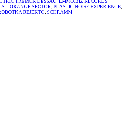
CTRIC TREMOR DESSAU
,
EMMO.BIZ RECORDS
,
GST
,
ORANGE SECTOR
,
PLASTIC NOISE EXPERIENCE
,
ROBOTKA REJEKTO
,
SCHRAMM