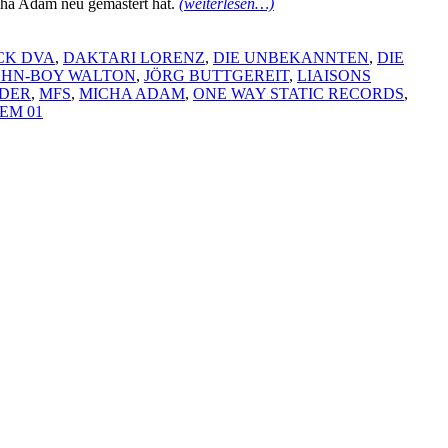
ha Adam neu gemastert hat.
(weiterlesen…)
CK DVA
,
DAKTARI LORENZ
,
DIE UNBEKANNTEN
,
DIE
OHN-BOY WALTON
,
JÖRG BUTTGEREIT
,
LIAISONS
DER
,
MFS
,
MICHA ADAM
,
ONE WAY STATIC RECORDS
,
EM 01