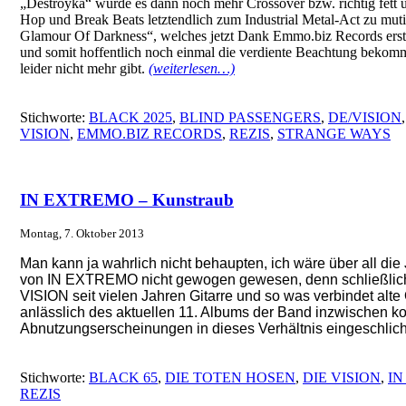
„Destroyka“ wurde es dann noch mehr Crossover bzw. richtig fett u
Hop und Break Beats letztendlich zum Industrial Metal-Act zu mut
Glamour Of Darkness“, welches jetzt Dank Emmo.biz Records erst
und somit hoffentlich noch einmal die verdiente Beachtung bekomm
leider nicht mehr gibt.
(weiterlesen…)
Stichworte:
BLACK 2025
,
BLIND PASSENGERS
,
DE/VISION
VISION
,
EMMO.BIZ RECORDS
,
REZIS
,
STRANGE WAYS
IN EXTREMO – Kunstraub
Montag, 7. Oktober 2013
Man kann ja wahrlich nicht behaupten, ich wäre über all die
von IN EXTREMO nicht gewogen gewesen, denn schließlich 
VISION seit vielen Jahren Gitarre und so was verbindet alte
anlässlich des aktuellen 11. Albums der Band inzwischen ko
Abnutzungserscheinungen in dieses Verhältnis eingeschli
Stichworte:
BLACK 65
,
DIE TOTEN HOSEN
,
DIE VISION
,
IN
REZIS