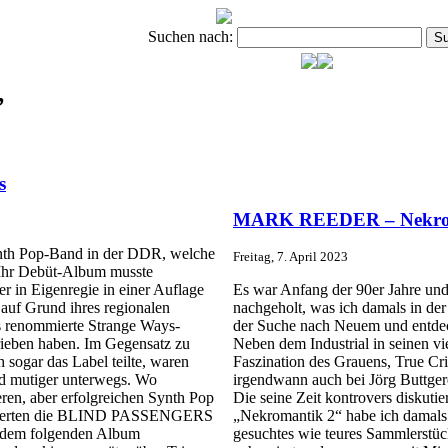
Suchen nach:
’
s
MARK REEDER – Nekroman
th Pop-Band in der DDR, welche
Freitag, 7. April 2023
Ihr Debüt-Album musste
er in Eigenregie in einer Auflage
Es war Anfang der 90er Jahre und 
 auf Grund ihres regionalen
nachgeholt, was ich damals in der
as renommierte Strange Ways-
der Suche nach Neuem und entdeck
rieben haben. Im Gegensatz zu
Neben dem Industrial in seinen vie
sogar das Label teilte, waren
Faszination des Grauens, True Cri
 mutiger unterwegs. Wo
irgendwann auch bei Jörg Buttge
ren, aber erfolgreichen Synth Pop
Die seine Zeit kontrovers diskuti
mentierten die BLIND PASSENGERS
„Nekromantik 2“ habe ich damals 
t dem folgenden Album
gesuchtes wie teures Sammlerstüc