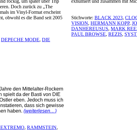
nd rockig, um später über Trip
exhumiert und zusammen mit Mic
ieren. Doch zurück zu „The
mals im Vinyl-Format erscheint
Stichworte:
BLACK 2023
,
CLO
t, obwohl es die Band seit 2005
VISION
,
HERMANN KOPP
,
J
DANHEREUSUS
,
MARK REE
PAUL BROWSE
,
REZIS
,
SYST
,
DEPECHE MODE
,
DIE
 Jahre den Mittelalter-Rockern
spielt da der Basti von DIE
 Ostler eben. Jedoch muss ich
nstatieren, dass sich gewisse
chen haben.
(weiterlesen…)
 EXTREMO
,
RAMMSTEIN
,