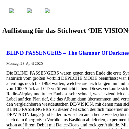
Auflistung für das Stichwort ‘DIE VISION
BLIND PASSENGERS – The Glamour Of Darknes
Montag, 28. April 2025
Die BLIND PASSENGERS waren gegen deren Ende die erste Syn
natürlich vom großen Vorbild DEPECHE MODE beeinflusst war. 
allerdings noch bis 1993 warten, welches sie nach langen hin und h
von 1000 Stück auf CD veröffentlicht haben. Dieses verkaufte sich
Radio-Airplay und treuer Fanbase sehr schnell, was letztendlich d
Label auf den Plan rief, die das Album dann übernommen und vert
den vergleichbaren westdeutschen DE/VISION, mit denen man sich 
BLIND PASSENGERS zu dieser Zeit schon deutlich moderner und
DE/VISION lange (und leider inzwischen auch heute wieder) biede
nach dem übergroßen Vorbild aus Basildon ablieferten, experi
schon auf ihrem Debüt mit Dance-Beats und rockiger Attitüde. Mi