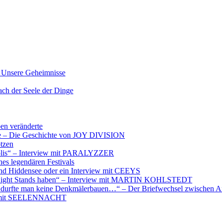
nsere Geheimnisse
der Seele der Dinge
ben veränderte
ere – Die Geschichte von JOY DIVISION
otzen
opolis“ – Interview mit PARALYZZER
es legendären Festivals
nd Hiddensee oder ein Interview mit CEEYS
e Night Stands haben“ – Interview mit MARTIN KOHLSTEDT
e durfte man keine Denkmälerbauen…“ – Der Briefwechsel zwischen A
iew mit SEELENNACHT