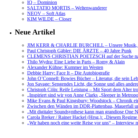
IQ – Dominion
SALTATIO MORTIS – Weltenwanderer
NEOV – Soft Atlas
KIM WILDE – Closer
Neue Artikel
JIM KERR & CHARLIE BURCHILL – Unsere Musik, U
Paul Christoph Gäbler: DIE ÄRZTE – 40 Jahre Punk
CLEMENS CHRISTIAN POETZSCH auf der Suche nach 
Thilo Wydra: Eine Liebe in Paris – Romy & Alain
Alexander Kühne: Kummer im Westen
Debbie Harry: Face It – Die Autobiografie
John O’Connell: Bowies Bücher – Literatur, die sein Le
Jon Savage: Sengendes Licht, die Sonne und alles and
Christoph Cöln: Reife Leistung – Mit Sport dem Alter tr
„Inspiriert sind wir von Anne Clarks „Sleeper in Metr
Mike Evans & Paul Kingsbury: Woodstock – Chronik ein
Zwischen den Wänden im DDR-Plattenbau, Mauerfall u
„Mit digitaler Soundsynthese kann man grandiose On
Carola Breker / Rainer Hackel (Hrsg.): „Diesem Regim
„Wir haben noch eine weite Reise vor uns“ – Interv