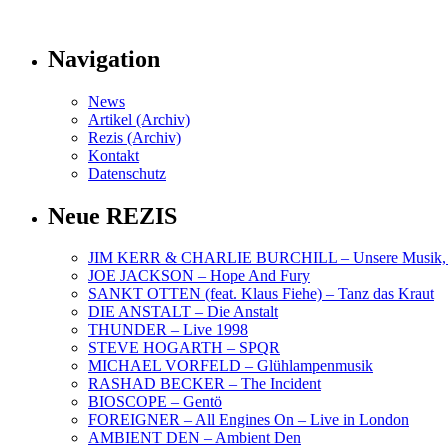
Navigation
News
Artikel (Archiv)
Rezis (Archiv)
Kontakt
Datenschutz
Neue REZIS
JIM KERR & CHARLIE BURCHILL – Unsere Musik, U
JOE JACKSON – Hope And Fury
SANKT OTTEN (feat. Klaus Fiehe) – Tanz das Kraut
DIE ANSTALT – Die Anstalt
THUNDER – Live 1998
STEVE HOGARTH – SPQR
MICHAEL VORFELD – Glühlampenmusik
RASHAD BECKER – The Incident
BIOSCOPE – Gentö
FOREIGNER – All Engines On – Live in London
AMBIENT DEN – Ambient Den