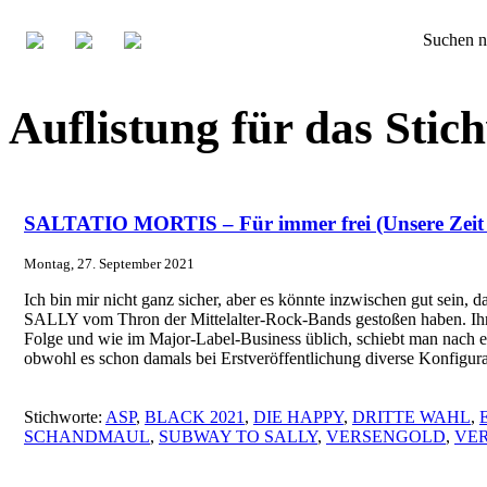
Suchen n
Auflistung für das Sti
SALTATIO MORTIS – Für immer frei (Unsere Zeit 
Montag, 27. September 2021
Ich bin mir nicht ganz sicher, aber es könnte inzwischen gu
SALLY vom Thron der Mittelalter-Rock-Bands gestoßen haben. Ihr
Folge und wie im Major-Label-Business üblich, schiebt man nach e
obwohl es schon damals bei Erstveröffentlichung diverse Konfigu
Stichworte:
ASP
,
BLACK 2021
,
DIE HAPPY
,
DRITTE WAHL
,
SCHANDMAUL
,
SUBWAY TO SALLY
,
VERSENGOLD
,
VE