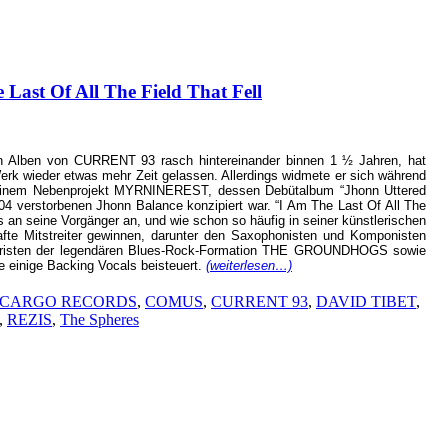
ast Of All The Field That Fell
ren Alben von CURRENT 93 rasch hintereinander binnen 1 ½ Jahren, hat
Werk wieder etwas mehr Zeit gelassen. Allerdings widmete er sich während
seinem Nebenprojekt MYRNINEREST, dessen Debütalbum “Jhonn Uttered
04 verstorbenen Jhonn Balance konzipiert war. “I Am The Last Of All The
os an seine Vorgänger an, und wie schon so häufig in seiner künstlerischen
fte Mitstreiter gewinnen, darunter den Saxophonisten und Komponisten
rristen der legendären Blues-Rock-Formation THE GROUNDHOGS sowie
einige Backing Vocals beisteuert.
(weiterlesen…)
CARGO RECORDS
,
COMUS
,
CURRENT 93
,
DAVID TIBET
,
,
REZIS
,
The Spheres