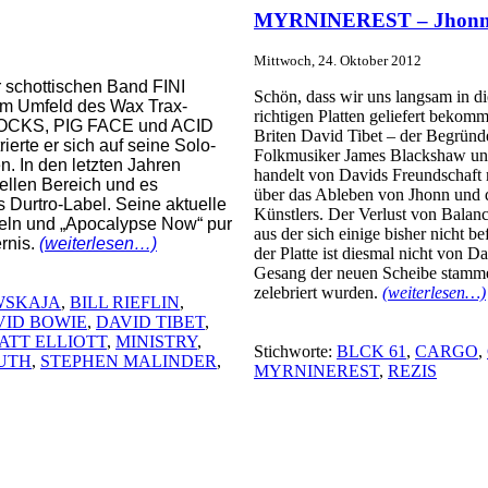
MYRNINEREST – Jhonn, 
Mittwoch, 24. Oktober 2012
r schottischen Band FINI
Schön, dass wir uns langsam in di
im Umfeld des Wax Trax-
richtigen Platten geliefert bekom
 COCKS, PIG FACE und ACID
Briten David Tibet – der Begrü
rte er sich auf seine Solo-
Folkmusiker James Blackshaw u
en. In den letzten Jahren
handelt von Davids Freundschaft 
ellen Bereich und es
über das Ableben von Jhonn und d
 Durtro-Label. Seine aktuelle
Künstlers. Der Verlust von Balanc
deln und „Apocalypse Now“ pur
aus der sich einige bisher nicht b
rnis.
(weiterlesen…)
der Platte ist diesmal nicht von 
Gesang der neuen Scheibe stamm
zelebriert wurden.
(weiterlesen…)
WSKAJA
,
BILL RIEFLIN
,
VID BOWIE
,
DAVID TIBET
,
ATT ELLIOTT
,
MINISTRY
,
Stichworte:
BLCK 61
,
CARGO
,
UTH
,
STEPHEN MALINDER
,
MYRNINEREST
,
REZIS