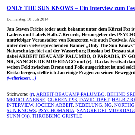
ONLY THE SUN KNOWS – Ein Interview zum Fest
Donnerstag, 10. Juli 2014
Jan Steven Fricke (oder auch bekannt unter dem Kürzel Fx) is
Ladens und Labels Halb-7-Records, Herausgeber des PSY
umtriebiger Veranstalter von Konzerten wie auch Festivals. Akt
unter dem vielversprechenden Banner „Only The Sun Knows“ 
Naturschutzgebiet auf der Wasserburg Rosslau bei Dessau statt
dabei ARBEIT-BEAUAMP-PALUMBO, O PARADIS, IN G
NR, SANGRE DE MUERDAGO und (r). Da das Festival damit
weiten Feld zwischen Drone und Folk ausgerichtet ist und sol
Risiko bergen, stellte ich Jan einige Fragen zu seinen Bewegg
(weiterlesen…)
Stichworte:
(r)
,
ARBEIT-BEAUAMP-PALUMBO
,
BEHIND SR
MEDIOLANENSE
,
CURRENT 93
,
DAVID TIBET
,
HALB 7 
INTERVIEW
,
JOCHEN ARBEIT
,
NEBELUNG
,
NG
,
NORTHG
SUN KNOWS
,
PSYCHOMANIA
,
SANGRE DEL MUERDAG
SUNN O)))
,
THROBBING GRISTLE