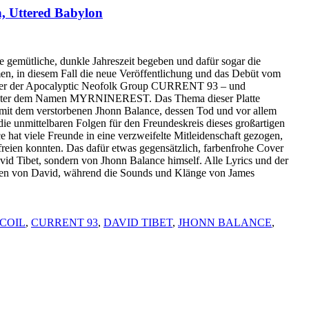
Uttered Babylon
e gemütliche, dunkle Jahreszeit begeben und dafür sogar die
men, in diesem Fall die neue Veröffentlichung und das Debüt vom
nder der Apocalyptic Neofolk Group CURRENT 93 – und
nter dem Namen MYRNINEREST. Das Thema dieser Platte
mit dem verstorbenen Jhonn Balance, dessen Tod und vor allem
ie unmittelbaren Folgen für den Freundeskreis dieses großartigen
e hat viele Freunde in eine verzweifelte Mitleidenschaft gezogen,
efreien konnten. Das dafür etwas gegensätzlich, farbenfrohe Cover
David Tibet, sondern von Jhonn Balance himself. Alle Lyrics und der
en von David, während die Sounds und Klänge von James
COIL
,
CURRENT 93
,
DAVID TIBET
,
JHONN BALANCE
,