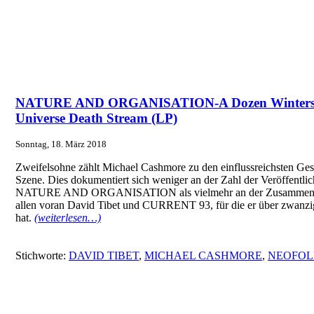
NATURE AND ORGANISATION-A Dozen Winters A
Universe Death Stream (LP)
Sonntag, 18. März 2018
Zweifelsohne zählt Michael Cashmore zu den einflussreichsten Gest
Szene. Dies dokumentiert sich weniger an der Zahl der Veröffentli
NATURE AND ORGANISATION als vielmehr an der Zusammenarbe
allen voran David Tibet und CURRENT 93, für die er über zwanzig
hat.
(weiterlesen…)
Stichworte:
DAVID TIBET
,
MICHAEL CASHMORE
,
NEOFOL