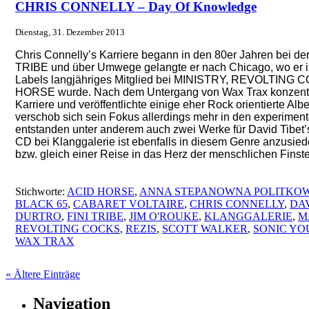
CHRIS CONNELLY – Day Of Knowledge
Dienstag, 31. Dezember 2013
Chris Connelly’s Karriere begann in den 80er Jahren bei de
TRIBE und über Umwege gelangte er nach Chicago, wo er 
Labels langjähriges Mitglied bei MINISTRY, REVOLTING
HORSE wurde. Nach dem Untergang von Wax Trax konzentrie
Karriere und veröffentlichte einige eher Rock orientierte Alb
verschob sich sein Fokus allerdings mehr in den experiment
entstanden unter anderem auch zwei Werke für David Tibet’s
CD bei Klanggalerie ist ebenfalls in diesem Genre anzusie
bzw. gleich einer Reise in das Herz der menschlichen Finste
Stichworte:
ACID HORSE
,
ANNA STEPANOWNA POLITKO
BLACK 65
,
CABARET VOLTAIRE
,
CHRIS CONNELLY
,
DA
DURTRO
,
FINI TRIBE
,
JIM O'ROUKE
,
KLANGGALERIE
,
M
REVOLTING COCKS
,
REZIS
,
SCOTT WALKER
,
SONIC YO
WAX TRAX
« Ältere Einträge
Navigation