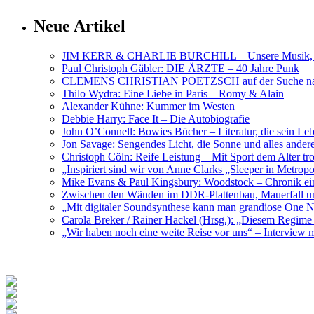
Neue Artikel
JIM KERR & CHARLIE BURCHILL – Unsere Musik, U
Paul Christoph Gäbler: DIE ÄRZTE – 40 Jahre Punk
CLEMENS CHRISTIAN POETZSCH auf der Suche nach 
Thilo Wydra: Eine Liebe in Paris – Romy & Alain
Alexander Kühne: Kummer im Westen
Debbie Harry: Face It – Die Autobiografie
John O’Connell: Bowies Bücher – Literatur, die sein Le
Jon Savage: Sengendes Licht, die Sonne und alles and
Christoph Cöln: Reife Leistung – Mit Sport dem Alter tr
„Inspiriert sind wir von Anne Clarks „Sleeper in Metr
Mike Evans & Paul Kingsbury: Woodstock – Chronik ein
Zwischen den Wänden im DDR-Plattenbau, Mauerfall u
„Mit digitaler Soundsynthese kann man grandiose On
Carola Breker / Rainer Hackel (Hrsg.): „Diesem Regim
„Wir haben noch eine weite Reise vor uns“ – Interv