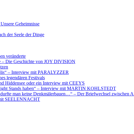
nsere Geheimnisse
der Seele der Dinge
ben veränderte
ere – Die Geschichte von JOY DIVISION
otzen
opolis“ – Interview mit PARALYZZER
es legendären Festivals
nd Hiddensee oder ein Interview mit CEEYS
e Night Stands haben“ – Interview mit MARTIN KOHLSTEDT
e durfte man keine Denkmälerbauen…“ – Der Briefwechsel zwischen A
iew mit SEELENNACHT