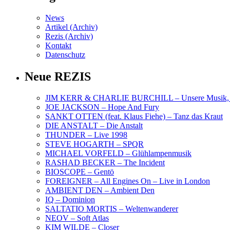
News
Artikel (Archiv)
Rezis (Archiv)
Kontakt
Datenschutz
Neue REZIS
JIM KERR & CHARLIE BURCHILL – Unsere Musik, U
JOE JACKSON – Hope And Fury
SANKT OTTEN (feat. Klaus Fiehe) – Tanz das Kraut
DIE ANSTALT – Die Anstalt
THUNDER – Live 1998
STEVE HOGARTH – SPQR
MICHAEL VORFELD – Glühlampenmusik
RASHAD BECKER – The Incident
BIOSCOPE – Gentö
FOREIGNER – All Engines On – Live in London
AMBIENT DEN – Ambient Den
IQ – Dominion
SALTATIO MORTIS – Weltenwanderer
NEOV – Soft Atlas
KIM WILDE – Closer