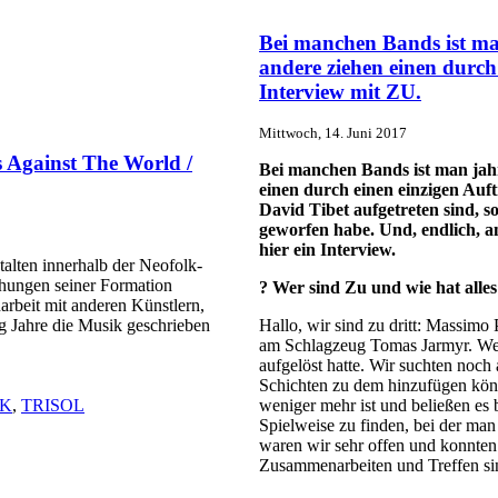
Bei manchen Bands ist man
andere ziehen einen durch 
Interview mit ZU.
Mittwoch, 14. Juni 2017
gainst The World /
Bei manchen Bands ist man jahre
einen durch einen einzigen Auftr
David Tibet aufgetreten sind, so
geworfen habe. Und, endlich, a
hier ein Interview.
alten innerhalb der Neofolk-
chungen seiner Formation
? Wer sind Zu und wie hat alle
it mit anderen Künstlern,
 Jahre die Musik geschrieben
Hallo, wir sind zu dritt: Massimo
am Schlagzeug Tomas Jarmyr. We b
aufgelöst hatte. Wir suchten noch
Schichten zu dem hinzufügen könn
K
,
TRISOL
weniger mehr ist und beließen es
Spielweise zu finden, bei der man
waren wir sehr offen und konnten
Zusammenarbeiten und Treffen si