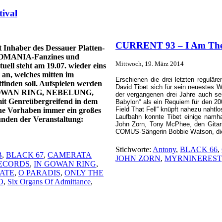
ival
CURRENT 93 – I Am The L
t Inhaber des Dessauer Platten-
CHOMANIA-Fanzines und
Mittwoch, 19. März 2014
uell steht am 19.07. wieder eins
an, welches mitten im
Erschienen die drei letzten regulä
finden soll. Aufspielen werden
David Tibet sich für sein neuestes 
OWAN RING, NEBELUNG,
der vergangenen drei Jahre auch 
 Genreübergreifend in dem
Babylon“ als ein Requiem für den 20
Field That Fell“ knüpft nahezu nahtl
che Vorhaben immer ein großes
Laufbahn konnte Tibet einige namha
ründen der Veranstaltung:
John Zorn, Tony McPhee, den Gita
COMUS-Sängerin Bobbie Watson, die 
Stichworte:
Antony
,
BLACK 66
,
B
,
BLACK 67
,
CAMERATA
JOHN ZORN
,
MYRNINEREST
RECORDS
,
IN GOWAN RING
,
ATE
,
O PARADIS
,
ONLY THE
O
,
Six Organs Of Admittance
,