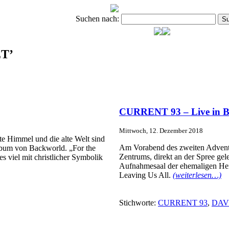
Suchen nach:
ET’
CURRENT 93 – Live in 
Mittwoch, 12. Dezember 2018
e Himmel und die alte Welt sind
Am Vorabend des zweiten Advents v
lbum von Backworld. „For the
Zentrums, direkt an der Spree ge
es viel mit christlicher Symbolik
Aufnahmesaal der ehemaligen Hei
Leaving Us All.
(weiterlesen…)
Stichworte:
CURRENT 93
,
DAV