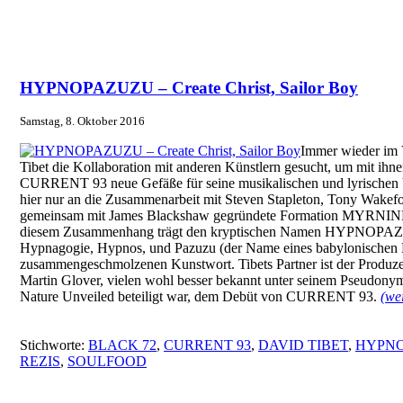
HYPNOPAZUZU – Create Christ, Sailor Boy
Samstag, 8. Oktober 2016
Immer wieder im V
Tibet die Kollaboration mit anderen Künstlern gesucht, um mit ihn
CURRENT 93 neue Gefäße für seine musikalischen und lyrischen Vi
hier nur an die Zusammenarbeit mit Steven Stapleton, Tony Wakefo
gemeinsam mit James Blackshaw gegründete Formation MYRNINER
diesem Zusammenhang trägt den kryptischen Namen HYPNOPAZU
Hypnagogie, Hypnos, und Pazuzu (der Name eines babylonischen
zusammengeschmolzenen Kunstwort. Tibets Partner ist der Produzen
Martin Glover, vielen wohl besser bekannt unter seinem Pseudonym
Nature Unveiled beteiligt war, dem Debüt von CURRENT 93.
(we
Stichworte:
BLACK 72
,
CURRENT 93
,
DAVID TIBET
,
HYPN
REZIS
,
SOULFOOD