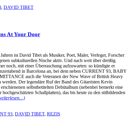
3
,
DAVID TIBET
s At Your Door
 Jahren ist David Tibet als Musiker, Poet, Maler, Verleger, Forscher
genen subkulturellen Nische aktiv. Und nach weit über dreißig
er noch, mit einer Überraschung aufzuwarten: so kündigte er
 Konzertabend in Barcelona an, bei dem neben CURRENT 93, BABY
TANCE auch die Veteranen der New Wave of British Heavy
erden. Der legendäre Ruf der Band des Gitarristen Kevin
rschienenen selbstbetitelten Debütalbum (nebenbei bemerkt eine
 hochgeschätzten Schallplatten), das bis heute zu den stilbildenden
weiterlesen…)
NT 93
,
DAVID TIBET
,
REZIS