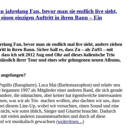
 jahrelang Fan, bevor man sie endlich live sieht,
einen einzigen Auftritt in ihren Bann – Ein
lang Fan, bevor man sie endlich mal live sieht, andere ziehen
itt in ihren Bann. Sicher half es, dass Zu – als Zu93 – mit
 dass ich seit 2012 Aug und Ohr auf dieses italienische Trio
nlässlich ihrer Tour und eines sehr gelungenen neuen Albums,
s angefangen?
 Pupillo (Bassgitarre), Luca Mai (Baritonsaxophon) und relativ neu
egannen 1997 als Mitglieder einer anderen Band, die sich gerade
 andere, die mitmachten, aber keiner hat irgendwelche interessanten
en, was wir als Trio machen wollten, also dachten wir uns, dass
 bei diesem Line-Up, wobei wir versuchten, einen Sound und eine
 nicht, wie sonst üblich, Sänger und Gitarrist brauchte. Dadurch
 mit vielen anderen zusammenarbeiten und durch all diese
nd wir musikalisch gewachsen
(weiterlesen…)