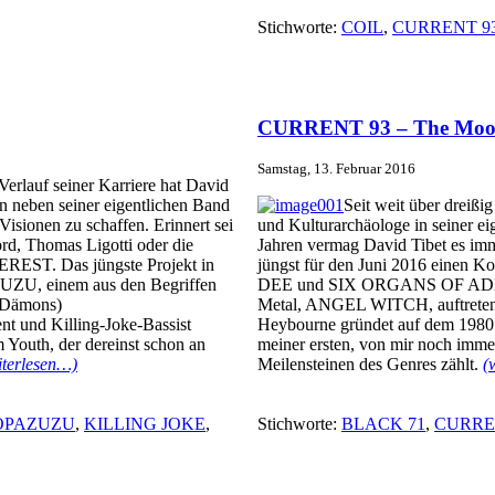
Stichworte:
COIL
,
CURRENT 9
CURRENT 93 – The Moon
Samstag, 13. Februar 2016
erlauf seiner Karriere hat David
en neben seiner eigentlichen Band
Seit weit über dreißig
sionen zu schaffen. Erinnert sei
und Kulturarchäologe in seiner ei
rd, Thomas Ligotti oder die
Jahren vermag David Tibet es imm
EST. Das jüngste Projekt in
jüngst für den Juni 2016 einen
ZU, einem aus den Begriffen
DEE und SIX ORGANS OF ADMIT
 Dämons)
Metal, ANGEL WITCH, auftreten w
t und Killing-Joke-Bassist
Heybourne gründet auf dem 1980 e
 Youth, der dereinst schon an
meiner ersten, von mir noch immer
iterlesen…)
Meilensteinen des Genres zählt.
(
OPAZUZU
,
KILLING JOKE
,
Stichworte:
BLACK 71
,
CURRE