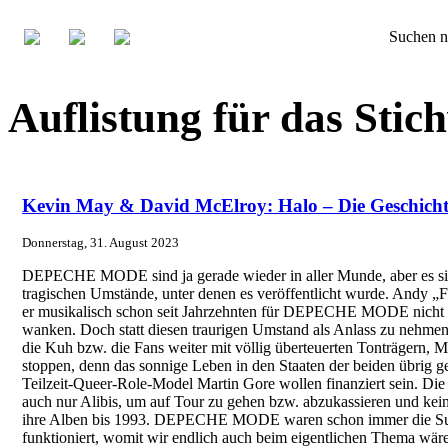
Suchen n
Auflistung für das St
Kevin May & David McElroy: Halo – Die Geschic
Donnerstag, 31. August 2023
DEPECHE MODE sind ja gerade wieder in aller Munde, aber es sin
tragischen Umstände, unter denen es veröffentlicht wurde. Andy „F
er musikalisch schon seit Jahrzehnten für DEPECHE MODE nicht meh
wanken. Doch statt diesen traurigen Umstand als Anlass zu neh
die Kuh bzw. die Fans weiter mit völlig überteuerten Tonträgern, 
stoppen, denn das sonnige Leben in den Staaten der beiden übrig 
Teilzeit-Queer-Role-Model Martin Gore wollen finanziert sein. Di
auch nur Alibis, um auf Tour zu gehen bzw. abzukassieren und kein
ihre Alben bis 1993. DEPECHE MODE waren schon immer die Summ
funktioniert, womit wir endlich auch beim eigentlichen Thema wär