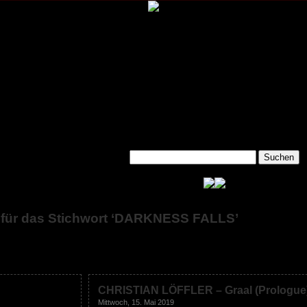
 für das Stichwort ‘DARKNESS FALLS’
CHRISTIAN LÖFFLER – Graal (Prologue
Mittwoch, 15. Mai 2019