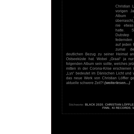
Christian 
vorigen J
Album „G
überrascht,
nie etwa
hatte. S
Dubstep
federnden 
auf jeden F
zumal d
deutlichen Bezug zu seiner Heimat an
Ostseeküste hat. Wobei „Graal“ ja nu
folgenden Album sein sollte, welches jet
mitten in der Corona-Krise erschienen i
„Lys“ bedeutet im Dänischen Licht und vi
das neue Werk von Christian Löffler g
aktuelle schwere Zeit?!
(weiterlesen…)
Stichworte:
BLACK 2020
,
CHRISTIAN LÖFFLE
FINN.
,
KI RECORDS
,