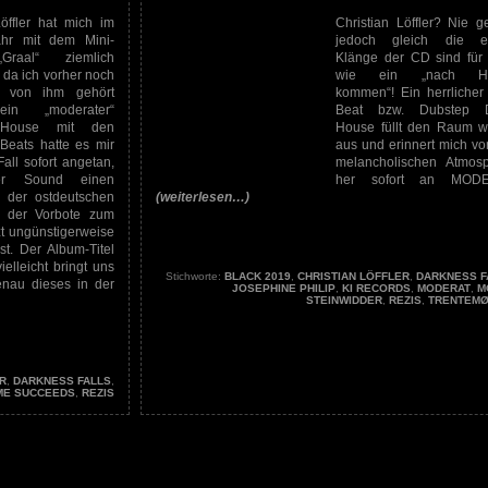
Löffler hat mich im
Christian Löffler? Nie ge
ahr mit dem Mini-
jedoch gleich die er
raal“ ziemlich
Klänge der CD sind für
 da ich vorher noch
wie ein „nach H
s von ihm gehört
kommen“! Ein herrlicher 
ein „moderater“
Beat bzw. Dubstep 
 House mit den
House füllt den Raum w
Beats hatte es mir
aus und erinnert mich vo
all sofort angetan,
melancholischen Atmos
er Sound einen
her sofort an MODE
 der ostdeutschen
(weiterlesen…)
r der Vorbote zum
zt ungünstigerweise
st. Der Album-Titel
elleicht bringt uns
Stichworte:
BLACK 2019
,
CHRISTIAN LÖFFLER
,
DARKNESS F
enau dieses in der
JOSEPHINE PHILIP
,
KI RECORDS
,
MODERAT
,
M
STEINWIDDER
,
REZIS
,
TRENTEMØ
R
,
DARKNESS FALLS
,
ME SUCCEEDS
,
REZIS