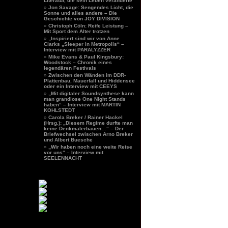
Literatur, die sein Leben veränderte
Jon Savage: Sengendes Licht, die
Sonne und alles andere – Die
Geschichte von JOY DIVISION
Christoph Cöln: Reife Leistung –
Mit Sport dem Alter trotzen
„Inspiriert sind wir von Anne
Clarks „Sleeper in Metropolis“ –
Interview mit PARALYZZER
Mike Evans & Paul Kingsbury:
Woodstock – Chronik eines
legendären Festivals
Zwischen den Wänden im DDR-
Plattenbau, Mauerfall und Hiddensee
oder ein Interview mit CEEYS
„Mit digitaler Soundsynthese kann
man grandiose One Night Stands
haben“ – Interview mit MARTIN
KOHLSTEDT
Carola Breker / Rainer Hackel
(Hrsg.): „Diesem Regime durfte man
keine Denkmälerbauen…“ – Der
Briefwechsel zwischen Arno Breker
und Albert Buesche
„Wir haben noch eine weite Reise
vor uns“ – Interview mit
SEELENNACHT