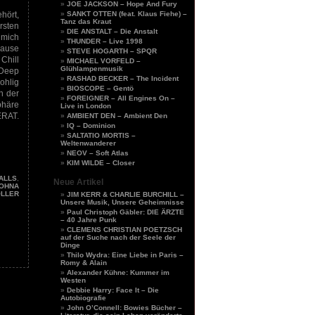
JOE JACKSON – Hope And Fury
hört,
SANKT OTTEN (feat. Klaus Fiehe) –
Tanz das Kraut
sten
DIE ANSTALT – Die Anstalt
 mich
THUNDER – Live 1998
ause
STEVE HOGARTH – SPQR
Chill
MICHAEL VORFELD –
Glühlampenmusik
Deep
RASHAD BECKER – The Incident
ohlig
BIOSCOPE – Gentö
n der
FOREIGNER – All Engines On –
phäre
Live in London
RAT.
AMBIENT DEN – Ambient Den
IQ – Dominion
SALTATIO MORTIS –
Weltenwanderer
NEOV – Soft Atlas
KIM WILDE – Closer
ALLS
,
Neue Artikel
OHNA
LLER
JIM KERR & CHARLIE BURCHILL –
Unsere Musik, Unsere Geheimnisse
Paul Christoph Gäbler: DIE ÄRZTE
– 40 Jahre Punk
CLEMENS CHRISTIAN POETZSCH
auf der Suche nach der Seele der
Dinge
Thilo Wydra: Eine Liebe in Paris –
Romy & Alain
Alexander Kühne: Kummer im
Westen
Debbie Harry: Face It – Die
Autobiografie
John O’Connell: Bowies Bücher –