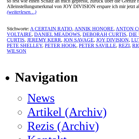
so fest wie einen Schatz an mich gepresst, zurück über die Grenze 
Alleinstellungsmerkmal von JOY DIVISION erspare ich mir jetzt abe
(weiterlesen…)
Stichworte:
A CERTAIN RATIO
,
ANNIK HONORE
,
ANTON C
VOLTAIRE
,
DANIEL MEADOWS
,
DEBORAH CURTIS
,
DIE
CURTIS
,
JEREMY KERR
,
JON SAVAGE
,
JOY DIVISION
,
LU
PETE SHELLEY
,
PETER HOOK
,
PETER SAVILLE
,
REZI
,
RI
WILSON
Navigation
News
Artikel (Archiv)
Rezis (Archiv)