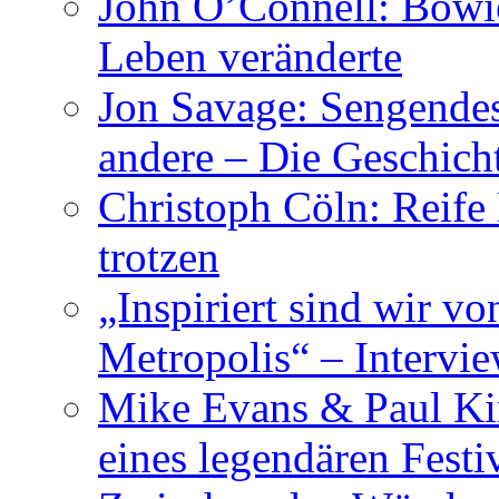
John O’Connell: Bowies
Leben veränderte
Jon Savage: Sengendes
andere – Die Geschic
Christoph Cöln: Reife
trotzen
„Inspiriert sind wir v
Metropolis“ – Inter
Mike Evans & Paul Ki
eines legendären Festi