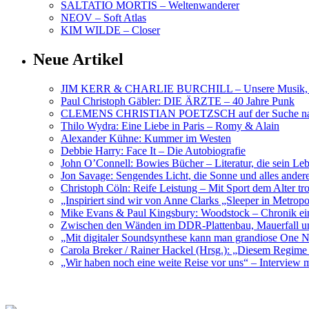
SALTATIO MORTIS – Weltenwanderer
NEOV – Soft Atlas
KIM WILDE – Closer
Neue Artikel
JIM KERR & CHARLIE BURCHILL – Unsere Musik, U
Paul Christoph Gäbler: DIE ÄRZTE – 40 Jahre Punk
CLEMENS CHRISTIAN POETZSCH auf der Suche nach 
Thilo Wydra: Eine Liebe in Paris – Romy & Alain
Alexander Kühne: Kummer im Westen
Debbie Harry: Face It – Die Autobiografie
John O’Connell: Bowies Bücher – Literatur, die sein Le
Jon Savage: Sengendes Licht, die Sonne und alles and
Christoph Cöln: Reife Leistung – Mit Sport dem Alter tr
„Inspiriert sind wir von Anne Clarks „Sleeper in Metr
Mike Evans & Paul Kingsbury: Woodstock – Chronik ein
Zwischen den Wänden im DDR-Plattenbau, Mauerfall u
„Mit digitaler Soundsynthese kann man grandiose On
Carola Breker / Rainer Hackel (Hrsg.): „Diesem Regim
„Wir haben noch eine weite Reise vor uns“ – Interv