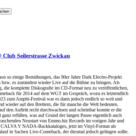
lub Seilerstrasse Zwickau
chon so einige Bemühungen, das 90er Jahre Dark Electro-Projekt
w. es zumindest wieder Live auf die Bühne zu bringen. Als
 die komplette Diskografie im CD-Format neu zu veröffentlichen,
omeback für 2014 auf dem WGT im Gespräch, wozu es letztendlich
023 zum Amphi-Festival war es dann jedoch endlich so weit und
and wieder auf den Brettern, die für manche die Welt bedeuten.
uf den Auftritt recht durchwachsen und scheinbar konnte er die
 ganz erfüllen, was auf Grund der langen Pause eigentlich auch
aschenden Neustart von Emmo.biz Records im vorigen Jahr und
s CALVA Y NADA-Backkataloges, jetzt im Vinyl-Format als
nlauf in Sachen Live-Comeback, der diesmal jedoch gelingen sollte.