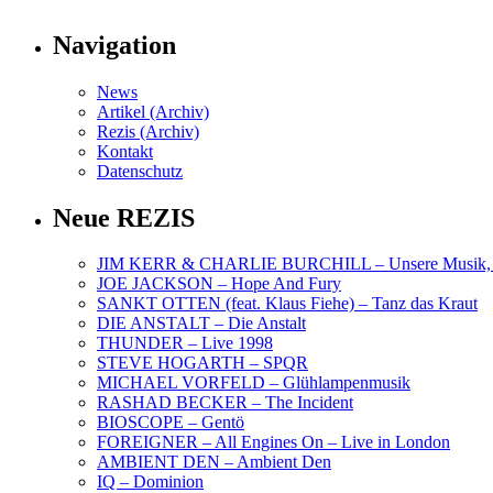
Navigation
News
Artikel (Archiv)
Rezis (Archiv)
Kontakt
Datenschutz
Neue REZIS
JIM KERR & CHARLIE BURCHILL – Unsere Musik, U
JOE JACKSON – Hope And Fury
SANKT OTTEN (feat. Klaus Fiehe) – Tanz das Kraut
DIE ANSTALT – Die Anstalt
THUNDER – Live 1998
STEVE HOGARTH – SPQR
MICHAEL VORFELD – Glühlampenmusik
RASHAD BECKER – The Incident
BIOSCOPE – Gentö
FOREIGNER – All Engines On – Live in London
AMBIENT DEN – Ambient Den
IQ – Dominion