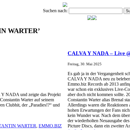
Suchen nach:
NTIN WARTER’
CALVA Y NADA – Live @ C
Freitag, 30. Mai 2025
Es gab ja in der Vergangenheit s
CALVA Y NADA neu zu beleben bz
Emmo.biz Records ab 2013 anfing,
war schon ein exklusives Live-C
 Y NADA und zeigte das Projekt
aber doch nicht kommen sollte. 2
onstantin Warter auf seinem
Constantin Warter alias Brenal st
en Clubhit, der „Paradies!?“ und
Allerdings waren die Reaktionen a
hohen Erwartungen der Fans nicht
kein Wunder war. Nach dem überr
der wiederholten Neuausgabe de
TANTIN WARTER
,
EMMO.BIZ
Picture Discs, dann ein zweiter A