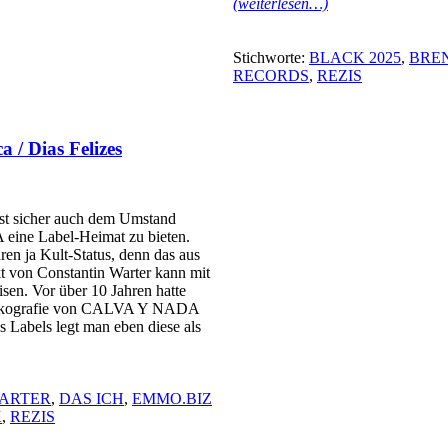
(weiterlesen…)
Stichworte:
BLACK 2025
,
BRE
RECORDS
,
REZIS
 / Dias Felizes
st sicher auch dem Umstand
eine Label-Heimat zu bieten.
en ja Kult-Status, denn das aus
on Constantin Warter kann mit
sen. Vor über 10 Jahren hatte
 Diskografie von CALVA Y NADA
 Labels legt man eben diese als
ARTER
,
DAS ICH
,
EMMO.BIZ
K
,
REZIS