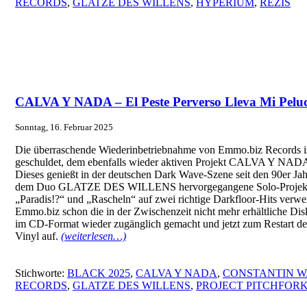
RECORDS
,
GLATZE DES WILLENS
,
HYPERIUM
,
REZIS
CALVA Y NADA – El Peste Perverso Lleva Mi Peluca
Sonntag, 16. Februar 2025
Die überraschende Wiederinbetriebnahme von Emmo.biz Records i
geschuldet, dem ebenfalls wieder aktiven Projekt CALVA Y NADA 
Dieses genießt in der deutschen Dark Wave-Szene seit den 90er Jahr
dem Duo GLATZE DES WILLENS hervorgegangene Solo-Projekt v
„Paradis!?“ und „Rascheln“ auf zwei richtige Darkfloor-Hits verwei
Emmo.biz schon die in der Zwischenzeit nicht mehr erhältliche
im CD-Format wieder zugänglich gemacht und jetzt zum Restart des
Vinyl auf.
(weiterlesen…)
Stichworte:
BLACK 2025
,
CALVA Y NADA
,
CONSTANTIN W
RECORDS
,
GLATZE DES WILLENS
,
PROJECT PITCHFOR