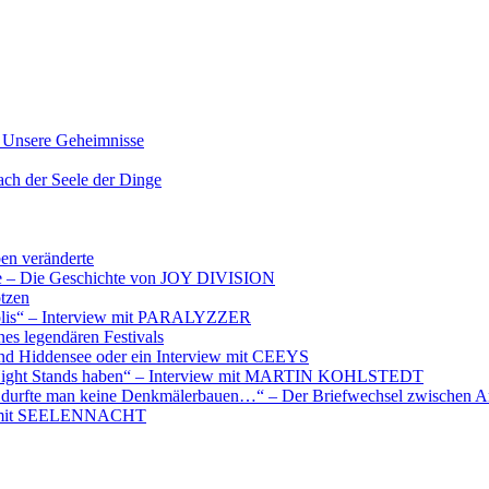
nsere Geheimnisse
der Seele der Dinge
ben veränderte
ere – Die Geschichte von JOY DIVISION
otzen
opolis“ – Interview mit PARALYZZER
es legendären Festivals
nd Hiddensee oder ein Interview mit CEEYS
e Night Stands haben“ – Interview mit MARTIN KOHLSTEDT
e durfte man keine Denkmälerbauen…“ – Der Briefwechsel zwischen A
iew mit SEELENNACHT