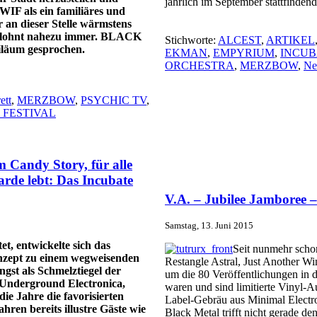
jährlich im September stattfinden
 WIF als ein familiäres und
r an dieser Stelle wärmstens
d lohnt nahezu immer. BLACK
Stichworte:
ALCEST
,
ARTIKEL
biläum gesprochen.
EKMAN
,
EMPYRIUM
,
INCUB
ORCHESTRA
,
MERZBOW
,
Ne
ett
,
MERZBOW
,
PSYCHIC TV
,
 FESTIVAL
 Candy Story, für alle
rde lebt: Das Incubate
V.A. – Jubilee Jamboree 
Samstag, 13. Juni 2015
t, entwickelte sich das
Seit nunmehr scho
onzept zu einem wegweisenden
Restangle Astral, Just Another Wi
gst als Schmelztiegel der
um die 80 Veröffentlichungen in 
 Underground Electronica,
waren und sind limitierte Vinyl-A
ie Jahre die favorisierten
Label-Gebräu aus Minimal Electro
ren bereits illustre Gäste wie
Black Metal trifft nicht gerade 