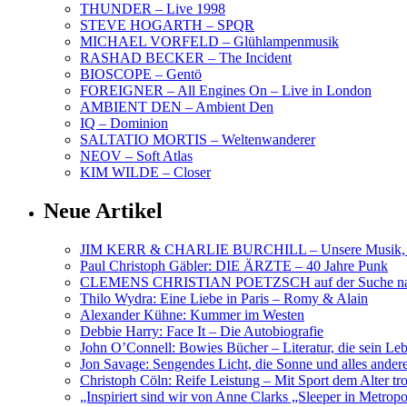
THUNDER – Live 1998
STEVE HOGARTH – SPQR
MICHAEL VORFELD – Glühlampenmusik
RASHAD BECKER – The Incident
BIOSCOPE – Gentö
FOREIGNER – All Engines On – Live in London
AMBIENT DEN – Ambient Den
IQ – Dominion
SALTATIO MORTIS – Weltenwanderer
NEOV – Soft Atlas
KIM WILDE – Closer
Neue Artikel
JIM KERR & CHARLIE BURCHILL – Unsere Musik, U
Paul Christoph Gäbler: DIE ÄRZTE – 40 Jahre Punk
CLEMENS CHRISTIAN POETZSCH auf der Suche nach 
Thilo Wydra: Eine Liebe in Paris – Romy & Alain
Alexander Kühne: Kummer im Westen
Debbie Harry: Face It – Die Autobiografie
John O’Connell: Bowies Bücher – Literatur, die sein Le
Jon Savage: Sengendes Licht, die Sonne und alles and
Christoph Cöln: Reife Leistung – Mit Sport dem Alter tr
„Inspiriert sind wir von Anne Clarks „Sleeper in Metr