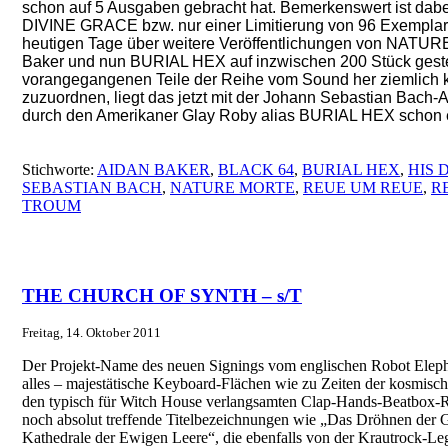
schon auf 5 Ausgaben gebracht hat. Bemerkenswert ist dabe
DIVINE GRACE bzw. nur einer Limitierung von 96 Exemplar
heutigen Tage über weitere Veröffentlichungen von NAT
Baker und nun BURIAL HEX auf inzwischen 200 Stück gestei
vorangegangenen Teile der Reihe vom Sound her ziemlich 
zuzuordnen, liegt das jetzt mit der Johann Sebastian Bach-
durch den Amerikaner Glay Roby alias BURIAL HEX schon 
Stichworte:
AIDAN BAKER
,
BLACK 64
,
BURIAL HEX
,
HIS 
SEBASTIAN BACH
,
NATURE MORTE
,
REUE UM REUE
,
R
TROUM
THE CHURCH OF SYNTH – s/T
Freitag, 14. Oktober 2011
Der Projekt-Name des neuen Signings vom englischen Robot Elepha
alles – majestätische Keyboard-Flächen wie zu Zeiten der kosmisch
den typisch für Witch House verlangsamten Clap-Hands-Beatbox-R
noch absolut treffende Titelbezeichnungen wie „Das Dröhnen der G
Kathedrale der Ewigen Leere“, die ebenfalls von der Krautrock