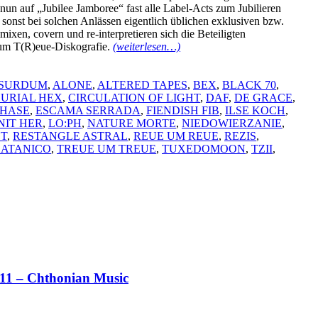
nun auf „Jubilee Jamboree“ fast alle Label-Acts zum Jubilieren
sonst bei solchen Anlässen eigentlich üblichen exklusiven bzw.
ixen, covern und re-interpretieren sich die Beteiligten
 um T(R)eue-Diskografie.
(weiterlesen…)
BSURDUM
,
ALONE
,
ALTERED TAPES
,
BEX
,
BLACK 70
,
URIAL HEX
,
CIRCULATION OF LIGHT
,
DAF
,
DE GRACE
,
HASE
,
ESCAMA SERRADA
,
FIENDISH FIB
,
ILSE KOCH
,
NIT HER
,
LO:PH
,
NATURE MORTE
,
NIEDOWIERZANIE
,
T
,
RESTANGLE ASTRAL
,
REUE UM REUE
,
REZIS
,
SATANICO
,
TREUE UM TREUE
,
TUXEDOMOON
,
TZII
,
 – Chthonian Music