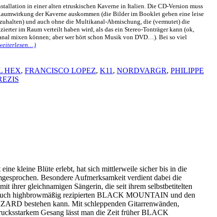
tallation in einer alten etruskischen Kaverne in Italien. Die CD-Version muss
 Raumwirkung der Kaverne auskommen (die Bilder im Booklet geben eine leise
fzuhalten) und auch ohne die Multikanal-Abmischung, die (vermutet) die
zierter im Raum verteilt haben wird, als das ein Stereo-Tonträger kann (ok,
anal mixen können; aber wer hört schon Musik von DVD…). Bei so viel
weiterlesen…)
L HEX
,
FRANCISCO LOPEZ
,
K11
,
NORDVARGR
,
PHILIPPE
REZIS
e kleine Blüte erlebt, hat sich mittlerweile sicher bis in die
mgesprochen. Besondere Aufmerksamkeit verdient dabei die
ihrer gleichnamigen Sängerin, die seit ihrem selbstbetitelten
n auch highbrowmäßig rezipierten BLACK MOUNTAIN und den
ZARD bestehen kann. Mit schleppenden Gitarrenwänden,
rucksstarkem Gesang lässt man die Zeit früher BLACK