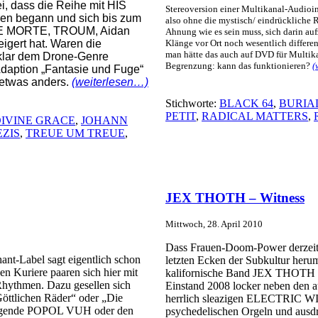
i, dass die Reihe mit HIS
Stereoversion einer Multikanal-Audioins
en begann und sich bis zum
also ohne die mystisch/ eindrückliche
URE MORTE, TROUM, Aidan
Ahnung wie es sein muss, sich darin au
gert hat. Waren die
Klänge vor Ort noch wesentlich differen
man hätte das auch auf DVD für Multik
klar dem Drone-Genre
Begrenzung: kann das funktionieren?
(
Adaption „Fantasie und Fuge“
etwas anders.
(weiterlesen…)
Stichworte:
BLACK 64
,
BURIA
PETIT
,
RADICAL MATTERS
,
DIVINE GRACE
,
JOHANN
EZIS
,
TREUE UM TREUE
,
JEX THOTH – Witness
Mittwoch, 28. April 2010
Dass Frauen-Doom-Power derzeit ein
nt-Label sagt eigentlich schon
letzten Ecken der Subkultur heru
en Kuriere paaren sich hier mit
kalifornische Band JEX THOTH mit 
hythmen. Dazu gesellen sich
Einstand 2008 locker neben de
öttlichen Räder“ oder „Die
herrlich sleazigen ELECTRIC WI
-Legende POPOL VUH oder den
psychedelischen Orgeln und ausd