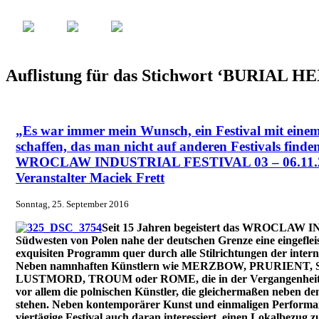
Auflistung für das Stichwort ‘BURIAL HE
„Es war immer mein Wunsch, ein Festival mit ein
schaffen, das man nicht auf anderen Festivals finde
WROCLAW INDUSTRIAL FESTIVAL 03 – 06.11.201
Veranstalter Maciek Frett
Sonntag, 25. September 2016
Seit 15 Jahren begeistert das WROCLA
Südwesten von Polen nahe der deutschen Grenze eine eingeflei
exquisiten Programm quer durch alle Stilrichtungen der intern
Neben namnhaften Künstlern wie MERZBOW, PRURIENT,
LUSTMORD, TROUM oder ROME, die in der Vergangenheit zu
vor allem die polnischen Künstler, die gleichermaßen neben d
stehen. Neben kontemporärer Kunst und einmaligen Performanc
viertägige Festival auch daran interessiert, einen Lokalbezug z