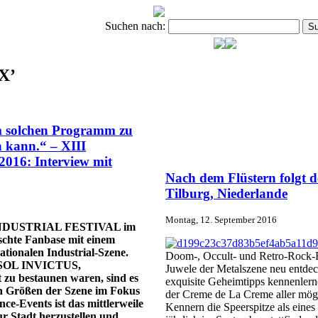
Suchen nach:
X’
em solchen Programm zu
n kann.“ – XIII
6: Interview mit
Nach dem Flüstern folgt 
Tilburg, Niederlande
Montag, 12. September 2016
W INDUSTRIAL FESTIVAL im
schte Fanbase mit einem
ationalen Industrial-Szene.
Doom-, Occult- und Retro-Rock-F
 SOL INVICTUS,
Juwele der Metalszene neu entdec
 bestaunen waren, sind es
exquisite Geheimtipps kennenlern
en Größen der Szene im Fokus
der Creme de La Creme aller mögl
e-Events ist das mittlerweile
Kennern die Speerspitze als eines
ur Stadt herzustellen und