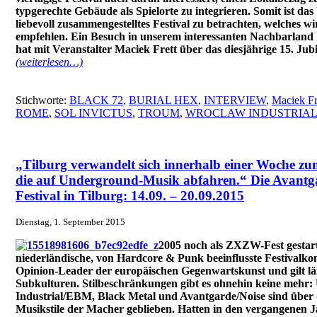
typgerechte Gebäude als Spielorte zu integrieren. Somit ist das
liebevoll zusammengestelltes Festival zu betrachten, welches wi
empfehlen. Ein Besuch in unserem interessanten Nachbarlan
hat mit Veranstalter Maciek Frett über das diesjährige 15. Ju
(weiterlesen…)
Stichworte:
BLACK 72
,
BURIAL HEX
,
INTERVIEW
,
Maciek Fr
ROME
,
SOL INVICTUS
,
TROUM
,
WROCLAW INDUSTRIAL
„Tilburg verwandelt sich innerhalb einer Woche zum
die auf Underground-Musik abfahren.“ Die Avantga
Festival in Tilburg: 14.09. – 20.09.2015
Dienstag, 1. September 2015
2005 noch als ZXZW-Fest gestarte
niederländische, von Hardcore & Punk beeinflusste Festivalk
Opinion-Leader der europäischen Gegenwartskunst und gilt län
Subkulturen. Stilbeschränkungen gibt es ohnehin keine mehr:
Industrial/EBM, Black Metal und Avantgarde/Noise sind über d
Musikstile der Macher geblieben. Hatten in den vergangenen Jah