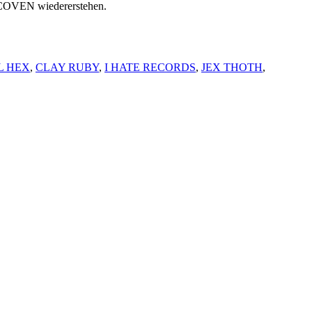
COVEN wiedererstehen.
L HEX
,
CLAY RUBY
,
I HATE RECORDS
,
JEX THOTH
,