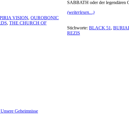
SABBATH oder der legendären 
(weiterlesen…)
IRIA VISION
,
OUROBONIC
RDS
,
THE CHURCH OF
Stichworte:
BLACK 51
,
BURIA
REZIS
nsere Geheimnisse