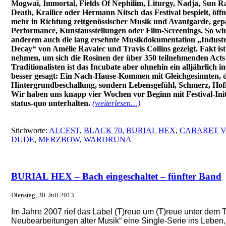
Mogwai, Immortal, Fields Of Nephilim, Liturgy, Nadja, Sun R
Death, Krallice oder Hermann Nitsch das Festival bespielt, öff
mehr in Richtung zeitgenössischer Musik und Avantgarde, gepa
Performance, Kunstausstellungen oder Film-Screenings. So wir
anderem auch die lang ersehnte Musikdokumentation „Indust
Decay“ von Amélie Ravalec und Travis Collins gezeigt. Fakt ist
nehmen, um sich die Rosinen der über 350 teilnehmenden Acts
Traditionalisten ist das Incubate aber ohnehin ein alljährlich 
besser gesagt: Ein Nach-Hause-Kommen mit Gleichgesinnten, d
Hintergrundbeschallung, sondern Lebensgefühl, Schmerz, Hof
Wir haben uns knapp vier Wochen vor Beginn mit Festival-In
status-quo unterhalten.
(weiterlesen…)
Stichworte:
ALCEST
,
BLACK 70
,
BURIAL HEX
,
CABARET V
DUDE
,
MERZBOW
,
WARDRUNA
BURIAL HEX – Bach eingeschaltet – fünfter Band
Dienstag, 30. Juli 2013
Im Jahre 2007 rief das Label (T)reue um (T)reue unter dem T
Neubearbeitungen alter Musik“ eine Single-Serie ins Leben,