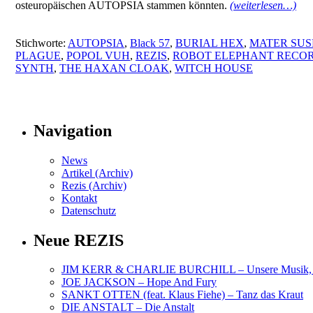
osteuropäischen AUTOPSIA stammen könnten.
(weiterlesen…)
Stichworte:
AUTOPSIA
,
Black 57
,
BURIAL HEX
,
MATER SUSP
PLAGUE
,
POPOL VUH
,
REZIS
,
ROBOT ELEPHANT RECO
SYNTH
,
THE HAXAN CLOAK
,
WITCH HOUSE
Navigation
News
Artikel (Archiv)
Rezis (Archiv)
Kontakt
Datenschutz
Neue REZIS
JIM KERR & CHARLIE BURCHILL – Unsere Musik, U
JOE JACKSON – Hope And Fury
SANKT OTTEN (feat. Klaus Fiehe) – Tanz das Kraut
DIE ANSTALT – Die Anstalt