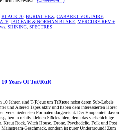
de Incubate-Festival.
(weiterlesen…)
,
BLACK 70
,
BURIAL HEX
,
CABARET VOLTAIRE
,
ATE
,
JAD FAIR & NORMAN BLAKE
,
MERCURY REV +
ws
,
SHINING
,
SPECTRES
– 10 Years Of Tut/RuR
n 10 Jahren sind T(R)eue um T(R)eue nebst deren Sub-Labels
nter und Altered Tapes aktiv und haben dem interessierten Hörer
den verschiedensten Formaten dargereicht. Der Hauptanteil davon
usgaben in relativ kleinen Stückzahlen, denn das vielschichtige
, Kraut Rock, Witch House, Drone, Psychedelic, Folk und Post
den Mainstream-Geschmack, sondern ist purer Underground! Zum