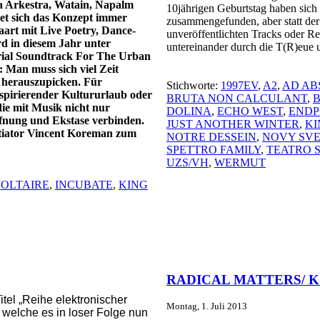
a Arkestra, Watain, Napalm
10jährigen Geburtstag haben sich 
net sich das Konzept immer
zusammengefunden, aber statt der 
art mit Live Poetry, Dance-
unveröffentlichten Tracks oder Rem
d in diesem Jahr unter
untereinander durch die T(R)eue
rial Soundtrack For The Urban
: Man muss sich viel Zeit
 herauszupicken. Für
Stichworte:
1997EV
,
A2
,
AD A
inspirierender Kultururlaub oder
BRUTA NON CALCULANT
,
B
ie mit Musik nicht nur
DOLINA
,
ECHO WEST
,
ENDP
fnung und Ekstase verbinden.
JUST ANOTHER WINTER
,
KI
itiator Vincent Koreman zum
NOTRE DESSEIN
,
NOVY SVE
SPETTRO FAMILY
,
TEATRO 
UZS/VH
,
WERMUT
OLTAIRE
,
INCUBATE
,
KING
RADICAL MATTERS/ K11
itel „Reihe elektronischer
Montag, 1. Juli 2013
 welche es in loser Folge nun