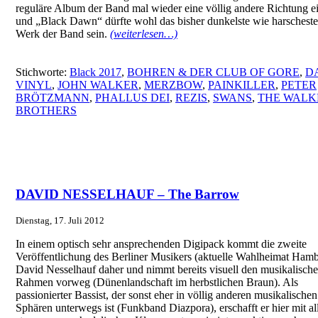
reguläre Album der Band mal wieder eine völlig andere Richtung e
und „Black Dawn“ dürfte wohl das bisher dunkelste wie harscheste
Werk der Band sein.
(weiterlesen…)
Stichworte:
Black 2017
,
BOHREN & DER CLUB OF GORE
,
D
VINYL
,
JOHN WALKER
,
MERZBOW
,
PAINKILLER
,
PETER
BRÖTZMANN
,
PHALLUS DEI
,
REZIS
,
SWANS
,
THE WALK
BROTHERS
DAVID NESSELHAUF – The Barrow
Dienstag, 17. Juli 2012
In einem optisch sehr ansprechenden Digipack kommt die zweite
Veröffentlichung des Berliner Musikers (aktuelle Wahlheimat Ham
David Nesselhauf daher und nimmt bereits visuell den musikalisch
Rahmen vorweg (Dünenlandschaft im herbstlichen Braun). Als
passionierter Bassist, der sonst eher in völlig anderen musikalischen
Sphären unterwegs ist (Funkband Diazpora), erschafft er hier mit all