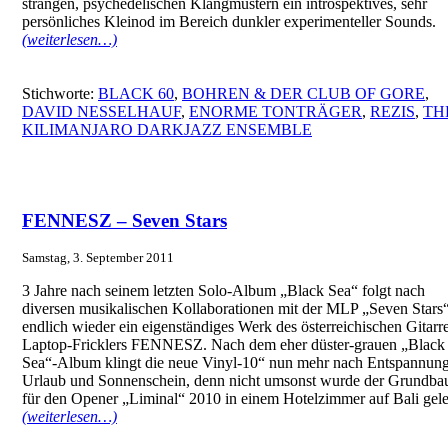
strangen, psychedelischen Klangmustern ein introspektives, sehr
persönliches Kleinod im Bereich dunkler experimenteller Sounds.
(weiterlesen…)
Stichworte:
BLACK 60
,
BOHREN & DER CLUB OF GORE
,
DAVID NESSELHAUF
,
ENORME TONTRÄGER
,
REZIS
,
TH
KILIMANJARO DARKJAZZ ENSEMBLE
FENNESZ – Seven Stars
Samstag, 3. September 2011
3 Jahre nach seinem letzten Solo-Album „Black Sea“ folgt nach
diversen musikalischen Kollaborationen mit der MLP „Seven Stars
endlich wieder ein eigenständiges Werk des österreichischen Gitarr
Laptop-Fricklers FENNESZ. Nach dem eher düster-grauen „Black
Sea“-Album klingt die neue Vinyl-10“ nun mehr nach Entspannung
Urlaub und Sonnenschein, denn nicht umsonst wurde der Grundbau
für den Opener „Liminal“ 2010 in einem Hotelzimmer auf Bali gele
(weiterlesen…)