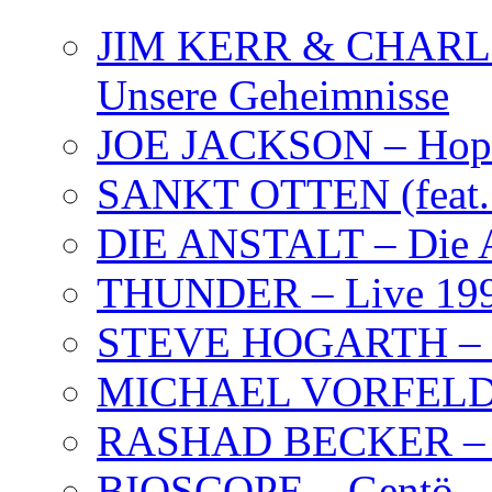
JIM KERR & CHARLI
Unsere Geheimnisse
JOE JACKSON – Hope
SANKT OTTEN (feat. K
DIE ANSTALT – Die A
THUNDER – Live 19
STEVE HOGARTH –
MICHAEL VORFELD –
RASHAD BECKER – T
BIOSCOPE – Gentö