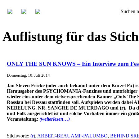
Suchen n
Auflistung für das St
ONLY THE SUN KNOWS – Ein Interview zum Fest
Donnerstag, 10. Juli 2014
Jan Steven Fricke (oder auch bekannt unter dem Kürzel Fx) i
Herausgeber des PSYCHOMANIA-Fanzines und umtriebiger Veran
wieder eins unter dem vielversprechenden Banner „Only The 
Rosslau bei Dessau stattfinden soll. Aufspielen werde
NEBELUNG, NR, SANGRE DE MUERDAGO und (r). Da das Fest
und Folk ausgerichtet ist und solche Vorhaben immer ein große
Veranstaltung:
(weiterlesen…)
Stichworte:
(r)
,
ARBEIT-BEAUAMP-PALUMBO
,
BEHIND SR