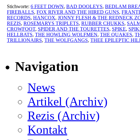
Stichworte:
6 FEET DOWN
,
BAD DOOLEYS
,
BEDLAM BRE
FIREBALLS
,
FOX RIVER AND THE HIRED GUNS
,
FRANTI
RECORDS
,
HANCOX
,
JONNY FLESH & THE REDNECK Z
REZIS
,
ROSEMARYS TRIPLETS
,
RUBBER CHUKKS
,
SALM
CROWFOOT
,
SPIDER AND THE TOURETTES
,
SPIKE
,
SPI
HELLBATS
,
THE HOWLING WOLFMEN
,
THE QUAKES
,
T
TRILLIONAIRS
,
THE WOLFGANGS
,
THEE EPILEPTIC HI
Navigation
News
Artikel (Archiv)
Rezis (Archiv)
Kontakt