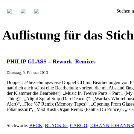
Suchen n
Auflistung für das Sti
PHILIP GLASS – Rework_Remixes
Dienstag, 5. Februar 2013
Doppel-LP beziehungsweise Doppel-CD mit Bearbeitungen von Philip 
natürlich auch selbst eine Bearbeitung vorlegt; die mit Abstand län
der Klammer die Bearbeiter): „Music In Twelve Parts – Part 1 (M
Thing)“, „Alight Spiral Snip (Dan Deacon)“, „Warda’s Whorehouse I
Alert)“, „Floe ’87 Remix (Memory Tapes)“, „Opening From Glassw
Jóhannsson)“, „Mad Rush Organ Remix (Pantha Du Prince)“, „Isla
Stichworte:
BECK
,
BLACK 62
,
CARGO
,
JOHANN JOHANNS