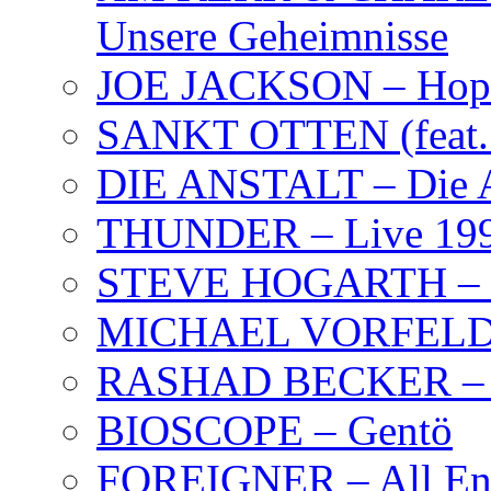
Unsere Geheimnisse
JOE JACKSON – Hope
SANKT OTTEN (feat. K
DIE ANSTALT – Die A
THUNDER – Live 19
STEVE HOGARTH –
MICHAEL VORFELD –
RASHAD BECKER – T
BIOSCOPE – Gentö
FOREIGNER – All Eng