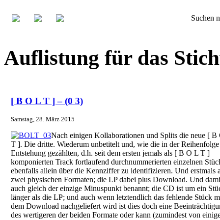
Suchen n
Auflistung für das Stic
[ B O L T ] – (0 3)
Samstag, 28. März 2015
Nach einigen Kollaborationen und Splits die neue [ B
T ]. Die dritte. Wiederum unbetitelt und, wie die in der Reihenfolge
Entstehung gezählten, d.h. seit dem ersten jemals als [ B O L T ]
komponierten Track fortlaufend durchnummerierten einzelnen Stüc
ebenfalls allein über die Kennziffer zu identifizieren. Und erstmals 
zwei physischen Formaten; die LP dabei plus Download. Und damit
auch gleich der einzige Minuspunkt benannt; die CD ist um ein Stü
länger als die LP; und auch wenn letztendlich das fehlende Stück m
dem Download nachgeliefert wird ist dies doch eine Beeinträchtig
des wertigeren der beiden Formate oder kann (zumindest von einig