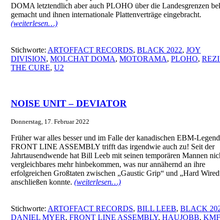
DOMA letztendlich aber auch PLOHO über die Landesgrenzen be
gemacht und ihnen internationale Plattenverträge eingebracht.
(weiterlesen…)
Stichworte:
ARTOFFACT RECORDS
,
BLACK 2022
,
JOY
DIVISION
,
MOLCHAT DOMA
,
MOTORAMA
,
PLOHO
,
REZI
THE CURE
,
U2
NOISE UNIT – DEVIATOR
Donnerstag, 17. Februar 2022
Früher war alles besser und im Falle der kanadischen EBM-Legen
FRONT LINE ASSEMBLY trifft das irgendwie auch zu! Seit der
Jahrtausendwende hat Bill Leeb mit seinen temporären Mannen nic
vergleichbares mehr hinbekommen, was nur annähernd an ihre
erfolgreichen Großtaten zwischen „Gaustic Grip“ und „Hard Wired
anschließen konnte.
(weiterlesen…)
Stichworte:
ARTOFFACT RECORDS
,
BILL LEEB
,
BLACK 20
DANIEL MYER
,
FRONT LINE ASSEMBLY
,
HAUJOBB
,
KM