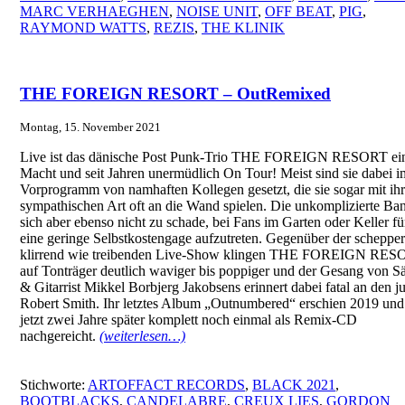
MARC VERHAEGHEN
,
NOISE UNIT
,
OFF BEAT
,
PIG
,
RAYMOND WATTS
,
REZIS
,
THE KLINIK
THE FOREIGN RESORT – OutRemixed
Montag, 15. November 2021
Live ist das dänische Post Punk-Trio THE FOREIGN RESORT ei
Macht und seit Jahren unermüdlich On Tour! Meist sind sie dabei i
Vorprogramm von namhaften Kollegen gesetzt, die sie sogar mit ihr
sympathischen Art oft an die Wand spielen. Die unkomplizierte Ban
sich aber ebenso nicht zu schade, bei Fans im Garten oder Keller fü
eine geringe Selbstkostengage aufzutreten. Gegenüber der scheppe
klirrend wie treibenden Live-Show klingen THE FOREIGN RE
auf Tonträger deutlich waviger bis poppiger und der Gesang von S
& Gitarrist Mikkel Borbjerg Jakobsens erinnert dabei fatal an den 
Robert Smith. Ihr letztes Album „Outnumbered“ erschien 2019 und
jetzt zwei Jahre später komplett noch einmal als Remix-CD
nachgereicht.
(weiterlesen…)
Stichworte:
ARTOFFACT RECORDS
,
BLACK 2021
,
BOOTBLACKS
,
CANDELABRE
,
CREUX LIES
,
GORDON