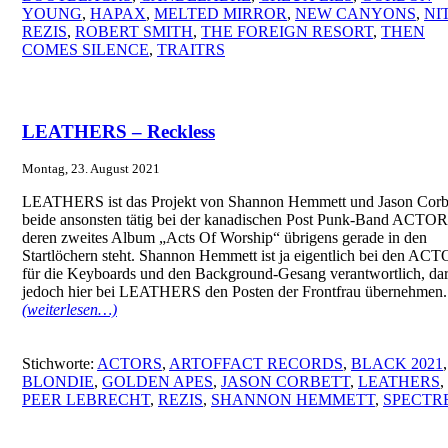
YOUNG
,
HAPAX
,
MELTED MIRROR
,
NEW CANYONS
,
NI
REZIS
,
ROBERT SMITH
,
THE FOREIGN RESORT
,
THEN
COMES SILENCE
,
TRAITRS
LEATHERS – Reckless
Montag, 23. August 2021
LEATHERS ist das Projekt von Shannon Hemmett und Jason Corbe
beide ansonsten tätig bei der kanadischen Post Punk-Band ACTOR
deren zweites Album „Acts Of Worship“ übrigens gerade in den
Startlöchern steht. Shannon Hemmett ist ja eigentlich bei den AC
für die Keyboards und den Background-Gesang verantwortlich, dar
jedoch hier bei LEATHERS den Posten der Frontfrau übernehmen.
(weiterlesen…)
Stichworte:
ACTORS
,
ARTOFFACT RECORDS
,
BLACK 2021
,
BLONDIE
,
GOLDEN APES
,
JASON CORBETT
,
LEATHERS
,
PEER LEBRECHT
,
REZIS
,
SHANNON HEMMETT
,
SPECTR