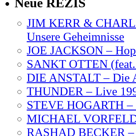
Neue REZIS
JIM KERR & CHARLI
Unsere Geheimnisse
JOE JACKSON – Hope
SANKT OTTEN (feat. K
DIE ANSTALT – Die A
THUNDER – Live 19
STEVE HOGARTH –
MICHAEL VORFELD –
RASHAD BECKER – T