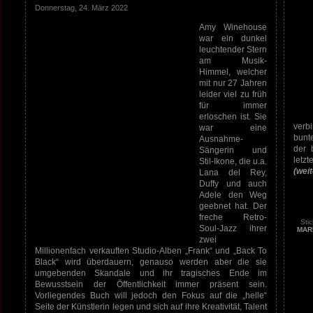
Donnerstag, 24. März 2022
Amy Winehouse
war ein dunkel
leuchtender Stern
am Musik-
Himmel, welcher
mit nur 27 Jahren
leider viel zu früh
für immer
erloschen ist. Sie
verb
war eine
bunt
Ausnahme-
der 
Sängerin und
letz
Stil-Ikone, die u.a.
(wei
Lana del Rey,
Duffy und auch
Adele den Weg
geebnet hat. Der
freche Retro-
Sti
Soul-Jazz ihrer
MAR
zwei
Millionenfach verkauften Studio-Alben „Frank“ und „Back To
Black“ wird überdauern, genauso werden aber die sie
umgebenden Skandale und ihr tragisches Ende im
Bewusstsein der Öffentlichkeit immer präsent sein.
Vorliegendes Buch will jedoch den Fokus auf die „helle“
Seite der Künstlerin legen und sich auf ihre Kreativität, Talent