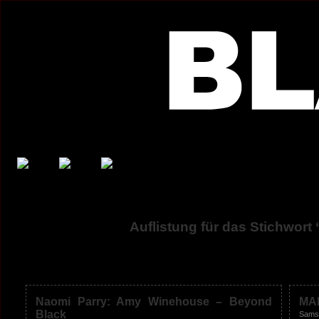
Auflistung für das Stichwo
Naomi Parry: Amy Winehouse – Beyond
MAR
Black
Samst