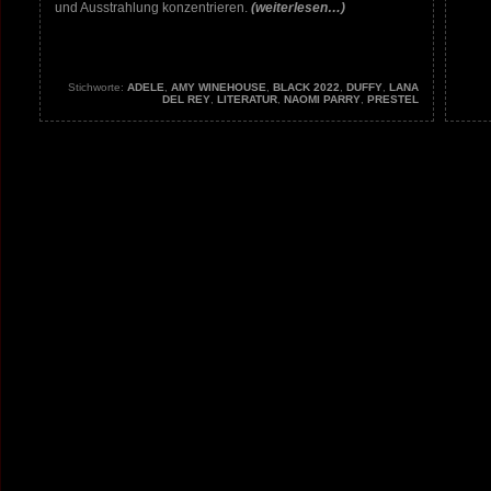
und Ausstrahlung konzentrieren.
(weiterlesen…)
Stichworte:
ADELE
,
AMY WINEHOUSE
,
BLACK 2022
,
DUFFY
,
LANA
DEL REY
,
LITERATUR
,
NAOMI PARRY
,
PRESTEL