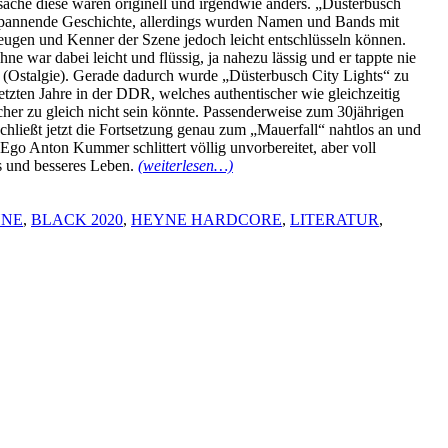
che diese waren originell und irgendwie anders. „Düsterbusch
 spannende Geschichte, allerdings wurden Namen und Bands mit
ugen und Kenner der Szene jedoch leicht entschlüsseln können.
e war dabei leicht und flüssig, ja nahezu lässig und er tappte nie
ng (Ostalgie). Gerade dadurch wurde „Düsterbusch City Lights“ zu
etzten Jahre in der DDR, welches authentischer wie gleichzeitig
scher zu gleich nicht sein könnte. Passenderweise zum 30jährigen
hließt jetzt die Fortsetzung genau zum „Mauerfall“ nahtlos an und
go Anton Kummer schlittert völlig unvorbereitet, aber voll
es und besseres Leben.
(weiterlesen…)
HNE
,
BLACK 2020
,
HEYNE HARDCORE
,
LITERATUR
,