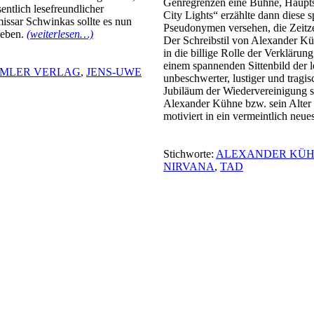
Genregrenzen eine Bühne, Hauptsa
entlich lesefreundlicher
City Lights“ erzählte dann diese
sar Schwinkas sollte es nun
Pseudonymen versehen, die Zeitze
geben.
(weiterlesen…)
Der Schreibstil von Alexander Kühn
in die billige Rolle der Verkläru
einem spannenden Sittenbild der l
MLER VERLAG
,
JENS-UWE
unbeschwerter, lustiger und tragi
Jubiläum der Wiedervereinigung sc
Alexander Kühne bzw. sein Alter E
motiviert in ein vermeintlich neu
Stichworte:
ALEXANDER KÜ
NIRVANA
,
TAD