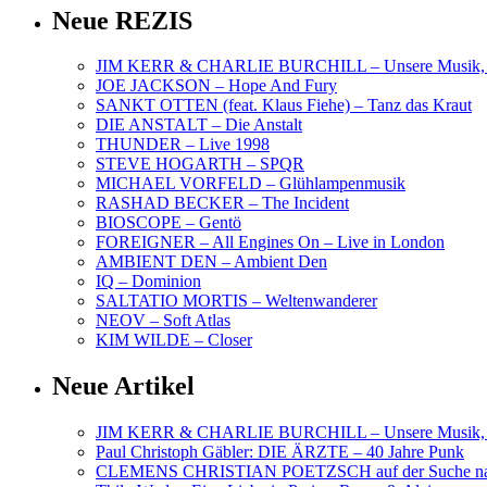
Neue REZIS
JIM KERR & CHARLIE BURCHILL – Unsere Musik, U
JOE JACKSON – Hope And Fury
SANKT OTTEN (feat. Klaus Fiehe) – Tanz das Kraut
DIE ANSTALT – Die Anstalt
THUNDER – Live 1998
STEVE HOGARTH – SPQR
MICHAEL VORFELD – Glühlampenmusik
RASHAD BECKER – The Incident
BIOSCOPE – Gentö
FOREIGNER – All Engines On – Live in London
AMBIENT DEN – Ambient Den
IQ – Dominion
SALTATIO MORTIS – Weltenwanderer
NEOV – Soft Atlas
KIM WILDE – Closer
Neue Artikel
JIM KERR & CHARLIE BURCHILL – Unsere Musik, U
Paul Christoph Gäbler: DIE ÄRZTE – 40 Jahre Punk
CLEMENS CHRISTIAN POETZSCH auf der Suche nach 