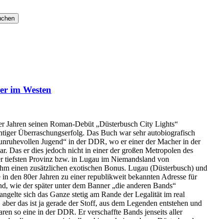
r im Westen
er Jahren seinen Roman-Debüt „Düsterbusch City Lights“
ichtiger Überraschungserfolg. Das Buch war sehr autobiografisch
„unruhevollen Jugend“ in der DDR, wo er einer der Macher in der
. Das er dies jedoch nicht in einer der großen Metropolen des
er tiefsten Provinz bzw. in Lugau im Niemandsland von
 ihm einen zusätzlichen exotischen Bonus. Lugau (Düsterbusch) und
 den 80er Jahren zu einer republikweit bekannten Adresse für
d, wie der später unter dem Banner „die anderen Bands“
angelte sich das Ganze stetig am Rande der Legalität im real
, aber das ist ja gerade der Stoff, aus dem Legenden entstehen und
n so eine in der DDR. Er verschaffte Bands jenseits aller