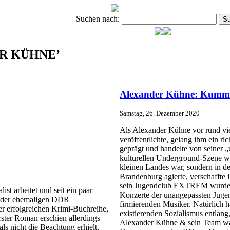
Suchen nach:
DER KÜHNE’
Alexander Kühne: Kumme
Samstag, 26. Dezember 2020
Als Alexander Kühne vor rund vi
veröffentlichte, gelang ihm ein r
geprägt und handelte von seiner 
kulturellen Underground-Szene war
kleinen Landes war, sondern in d
Brandenburg agierte, verschaffte
sein Jugendclub EXTREM wurde in
ist arbeitet und seit ein paar
Konzerte der unangepassten Jugen
s der ehemaligen DDR
firmierenden Musiker. Natürlich h
ner erfolgreichen Krimi-Buchreihe,
existierenden Sozialismus entlang
rster Roman erschien allerdings
Alexander Kühne & sein Team ware
s nicht die Beachtung erhielt,