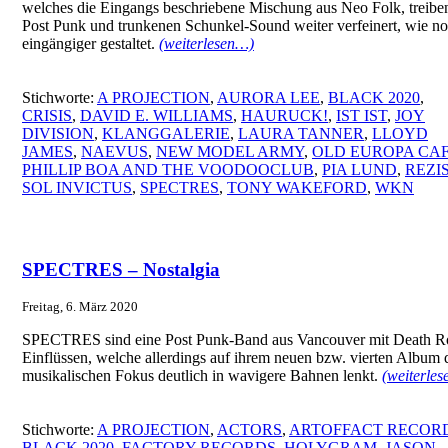
welches die Eingangs beschriebene Mischung aus Neo Folk, treibe
Post Punk und trunkenen Schunkel-Sound weiter verfeinert, wie n
eingängiger gestaltet.
(weiterlesen…)
Stichworte:
A PROJECTION
,
AURORA LEE
,
BLACK 2020
,
CRISIS
,
DAVID E. WILLIAMS
,
HAURUCK!
,
IST IST
,
JOY
DIVISION
,
KLANGGALERIE
,
LAURA TANNER
,
LLOYD
JAMES
,
NAEVUS
,
NEW MODEL ARMY
,
OLD EUROPA CA
PHILLIP BOA AND THE VOODOOCLUB
,
PIA LUND
,
REZI
SOL INVICTUS
,
SPECTRES
,
TONY WAKEFORD
,
WKN
SPECTRES – Nostalgia
Freitag, 6. März 2020
SPECTRES sind eine Post Punk-Band aus Vancouver mit Death R
Einflüssen, welche allerdings auf ihrem neuen bzw. vierten Album 
musikalischen Fokus deutlich in wavigere Bahnen lenkt.
(weiterle
Stichworte:
A PROJECTION
,
ACTORS
,
ARTOFFACT RECOR
BLACK 2020
,
FACTORY RECORDS
,
HOLYGRAM
,
JASON