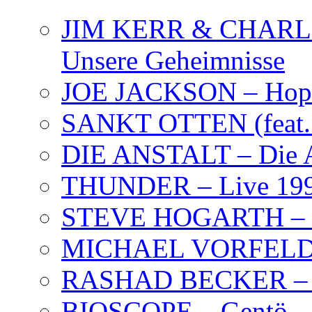
JIM KERR & CHARLI
Unsere Geheimnisse
JOE JACKSON – Hope
SANKT OTTEN (feat. K
DIE ANSTALT – Die A
THUNDER – Live 19
STEVE HOGARTH –
MICHAEL VORFELD –
RASHAD BECKER – T
BIOSCOPE – Gentö