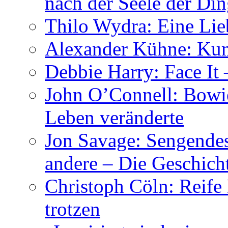
nach der Seele der Di
Thilo Wydra: Eine Lie
Alexander Kühne: Ku
Debbie Harry: Face It 
John O’Connell: Bowies
Leben veränderte
Jon Savage: Sengendes
andere – Die Geschic
Christoph Cöln: Reife
trotzen