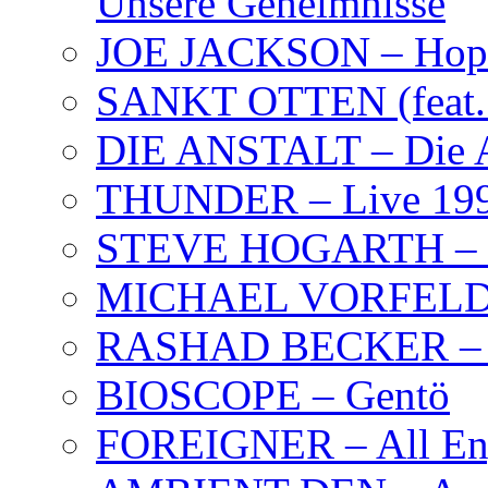
Unsere Geheimnisse
JOE JACKSON – Hope
SANKT OTTEN (feat. K
DIE ANSTALT – Die A
THUNDER – Live 19
STEVE HOGARTH –
MICHAEL VORFELD –
RASHAD BECKER – T
BIOSCOPE – Gentö
FOREIGNER – All Eng