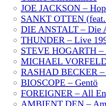
JOE JACKSON – Hope
SANKT OTTEN (feat. K
DIE ANSTALT – Die A
THUNDER – Live 19
STEVE HOGARTH –
MICHAEL VORFELD –
RASHAD BECKER – T
BIOSCOPE – Gentö
FOREIGNER – All Eng
AMBIENT DEN – Amb