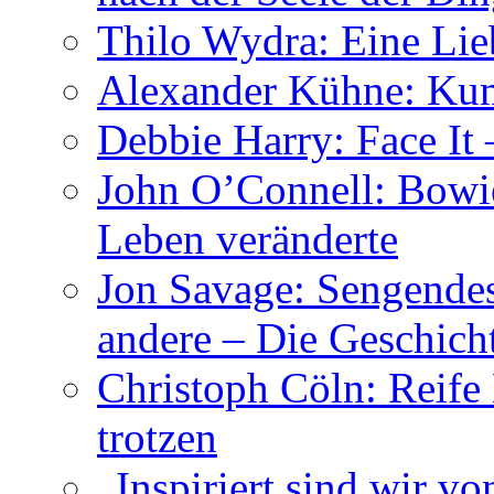
Thilo Wydra: Eine Lie
Alexander Kühne: Ku
Debbie Harry: Face It 
John O’Connell: Bowies
Leben veränderte
Jon Savage: Sengendes
andere – Die Geschic
Christoph Cöln: Reife
trotzen
„Inspiriert sind wir v