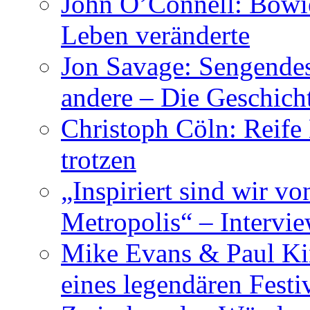
John O’Connell: Bowies
Leben veränderte
Jon Savage: Sengendes
andere – Die Geschic
Christoph Cöln: Reife
trotzen
„Inspiriert sind wir v
Metropolis“ – Inter
Mike Evans & Paul Ki
eines legendären Festi