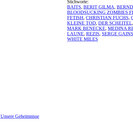
Stichworte:
BAITS
,
BERIT GILMA
,
BERND
BLOODSUCKING ZOMBIES F
FETISH
,
CHRISTIAN FUCHS
,
KLEINE TOD
,
DER SCHEITEL
MARK BENECKE
,
MEDINA R
LAUNE
,
REZIS
,
SERGE GAIN
WHITE MILES
nsere Geheimnisse