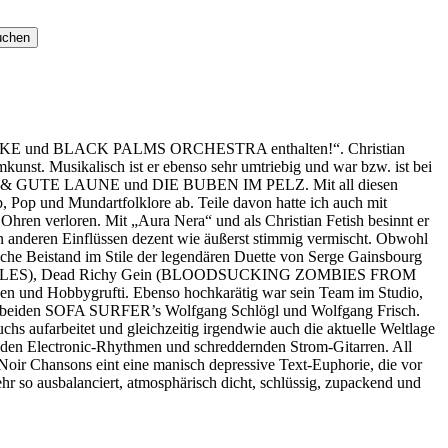
Y LAKE und BLACK PALMS ORCHESTRA enthalten!“.
Christian
kunst. Musikalisch ist er ebenso sehr umtriebig und war bzw. ist bei
T & GUTE LAUNE und DIE BUBEN IM PELZ. Mit all diesen
, Pop und Mundartfolklore ab. Teile davon hatte ich auch mit
ren verloren. Mit „Aura Nera“ und als Christian Fetish besinnt er
sen anderen Einflüssen dezent wie äußerst stimmig vermischt. Obwohl
ische Beistand im Stile der legendären Duette von Serge Gainsbourg
ITE MILES), Dead Richy Gein (BLOODSUCKING ZOMBIES FROM
 und Hobbygrufti. Ebenso hochkarätig war sein Team im Studio,
die beiden SOFA SURFER’s Wolfgang Schlögl und Wolfgang Frisch.
hs aufarbeitet und gleichzeitig irgendwie auch die aktuelle Weltlage
ernden Electronic-Rhythmen und schreddernden Strom-Gitarren. All
ir Chansons eint eine manisch depressive Text-Euphorie, die vor
hr so ausbalanciert, atmosphärisch dicht, schlüssig, zupackend und