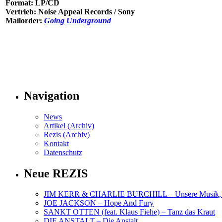
Format: LP/CD
Vertrieb: Noise Appeal Records / Sony
Mailorder:
Going Underground
Navigation
News
Artikel (Archiv)
Rezis (Archiv)
Kontakt
Datenschutz
Neue REZIS
JIM KERR & CHARLIE BURCHILL – Unsere Musik, U
JOE JACKSON – Hope And Fury
SANKT OTTEN (feat. Klaus Fiehe) – Tanz das Kraut
DIE ANSTALT – Die Anstalt