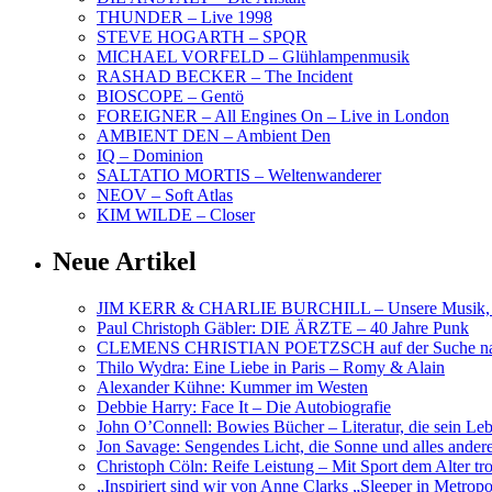
THUNDER – Live 1998
STEVE HOGARTH – SPQR
MICHAEL VORFELD – Glühlampenmusik
RASHAD BECKER – The Incident
BIOSCOPE – Gentö
FOREIGNER – All Engines On – Live in London
AMBIENT DEN – Ambient Den
IQ – Dominion
SALTATIO MORTIS – Weltenwanderer
NEOV – Soft Atlas
KIM WILDE – Closer
Neue Artikel
JIM KERR & CHARLIE BURCHILL – Unsere Musik, U
Paul Christoph Gäbler: DIE ÄRZTE – 40 Jahre Punk
CLEMENS CHRISTIAN POETZSCH auf der Suche nach 
Thilo Wydra: Eine Liebe in Paris – Romy & Alain
Alexander Kühne: Kummer im Westen
Debbie Harry: Face It – Die Autobiografie
John O’Connell: Bowies Bücher – Literatur, die sein Le
Jon Savage: Sengendes Licht, die Sonne und alles and
Christoph Cöln: Reife Leistung – Mit Sport dem Alter tr
„Inspiriert sind wir von Anne Clarks „Sleeper in Metr