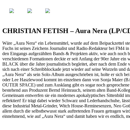
CHRISTIAN FETISH – Aura Nera (LP/C
Wäre „Aura Nera“ ein Lebensmittel, wurde auf dem Beipackz
Fuchs ist seines Zeichens Journalist und Radio-Redakteur bei FM4 in 
den Eingangs aufgezählten Bands & Projekten aktiv, wie a
verschiedenen Formationen deckte er seit Anfang der 90er Jahre ein 
BLACK über die Jahre journalistisch begleitet, aber nach dem Ende 
sich nach einer Schreibblockade jetzt wieder auf seine Wurzeln und d
„Aura Nera“ als sein Solo-Album ausgeschrieben ist, holte er sich be
oder Lee Haszlewood kommt im einzelnen dann von Sonja Mai
OUTER SPACE) und zum Ausklang gibt es sogar noch gesprochene Wo
bestehend aus Produzent Bernd Heinrauch, seinem alten Band-Koll
Gemeinsam entwerfen sie ein modernes apokalyptisches Sittenbild im G
reflektiert! Er trägt dabei wieder Schwarz und Lederhandschuhe, läs
diese Industrial Metal-Grinder, Witch House-Reminesenzen, Neo Got
allem durch die selbstbewusst stark auftretenden Frauen getragen wir
einnehmend, wie auf „Aura Nera“ und damit haben wir es endlich, m