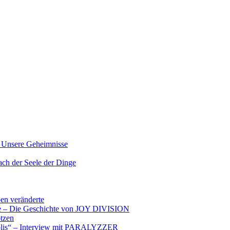
nsere Geheimnisse
der Seele der Dinge
ben veränderte
ere – Die Geschichte von JOY DIVISION
otzen
opolis“ – Interview mit PARALYZZER