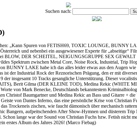
Suchen nach:
D)
ettel stehen: „Kann Spuren von FETISH69, TOXIC LOUNGE, BUNN
Österreich und nebenbei ein ausgewiesener Experte für „abseitige“ Film
uch noch bei BLOW, DER SCHEITEL, NEIGUNGSGRUPPE SEX GEWAL
wildes Spektrum zwischen Metal Core, Noise Rock, Industrial, Trip Hop
von BUNNY LAKE habe ich das alles leider etwas aus den Augen wie Oh
as ist der Industrial Rock der Reznorischen Prägung, den er mit diver
i 9 der insgesamt 10 Tracks gesangliche Unterstützung. Dieser vocalist
er (BAITS), Berit Gilma (DER KLEINE TOD), Medina Rekic (WH
rte von Mark Benecke, Deutschlands bekanntestem Kriminalbiologen
egen Christof Baumgartner und Medina Rekic an Bass und Gitarre + 
eiste von Dantes Inferno, das eine persönliche Krise von Christian Fuc
st das Trockeneis zischen, wie faucht dämonisch über mechanisch ratt
hic Bangern, aufpeitschenden After Show-Hymnen und düsterem Trip No
d. Schon lange war der Sound von Christian Fuchs bzw. Fetish nicht me
ein erstes Album des Jahres 2026! (Marco Fiebag)