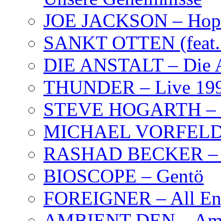
JOE JACKSON – Hope
SANKT OTTEN (feat. K
DIE ANSTALT – Die A
THUNDER – Live 19
STEVE HOGARTH –
MICHAEL VORFELD –
RASHAD BECKER – T
BIOSCOPE – Gentö
FOREIGNER – All Eng
AMBIENT DEN – Amb