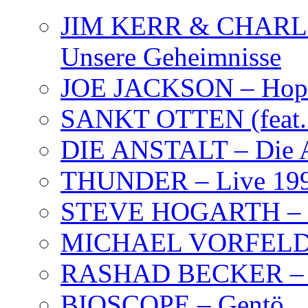
JIM KERR & CHARLI
Unsere Geheimnisse
JOE JACKSON – Hope
SANKT OTTEN (feat. K
DIE ANSTALT – Die A
THUNDER – Live 19
STEVE HOGARTH –
MICHAEL VORFELD –
RASHAD BECKER – T
BIOSCOPE – Gentö