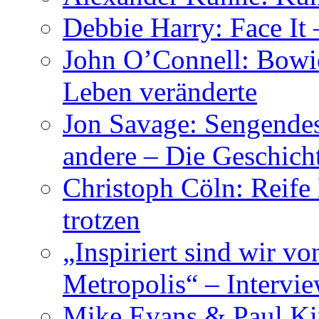
Debbie Harry: Face It 
John O’Connell: Bowies
Leben veränderte
Jon Savage: Sengendes
andere – Die Geschic
Christoph Cöln: Reife
trotzen
„Inspiriert sind wir v
Metropolis“ – Inter
Mike Evans & Paul Ki