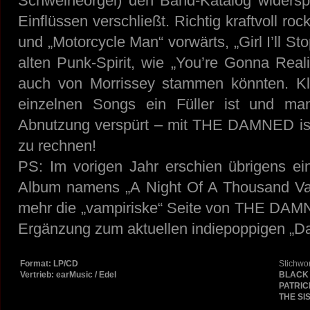
Schweineorgel) den Band-Katalog widersp
Einflüssen verschließt. Richtig kraftvoll r
und „Motorcycle Man“ vorwärts, „Girl I’ll S
alten Punk-Spirit, wie „You’re Gonna Rea
auch von Morrissey stammen könnten. Kl
einzelnen Songs ein Füller ist und man
Abnutzung verspürt – mit THE DAMNED is
zu rechnen!
PS: Im vorigen Jahr erschien übrigens e
Album namens „A Night Of A Thousand 
mehr die „vampiriske“ Seite von THE DAMN
Ergänzung zum aktuellen indiepoppigen „Dar
Format: LP/CD
Stichwor
Vertrieb: earMusic / Edel
BLACK
PATRIC
THE SI