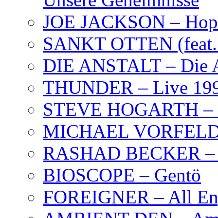
JOE JACKSON – Hope
SANKT OTTEN (feat. K
DIE ANSTALT – Die A
THUNDER – Live 19
STEVE HOGARTH –
MICHAEL VORFELD –
RASHAD BECKER – T
BIOSCOPE – Gentö
FOREIGNER – All Eng