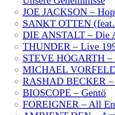
Unsere Geheimnisse
JOE JACKSON – Hope
SANKT OTTEN (feat. K
DIE ANSTALT – Die A
THUNDER – Live 19
STEVE HOGARTH –
MICHAEL VORFELD –
RASHAD BECKER – T
BIOSCOPE – Gentö
FOREIGNER – All Eng