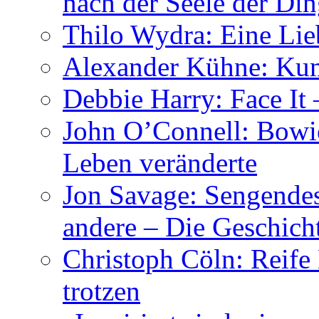
nach der Seele der Di
Thilo Wydra: Eine Lie
Alexander Kühne: Ku
Debbie Harry: Face It 
John O’Connell: Bowies
Leben veränderte
Jon Savage: Sengendes
andere – Die Geschic
Christoph Cöln: Reife
trotzen