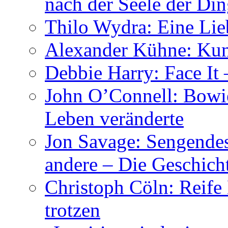
nach der Seele der Di
Thilo Wydra: Eine Lie
Alexander Kühne: Ku
Debbie Harry: Face It 
John O’Connell: Bowies
Leben veränderte
Jon Savage: Sengendes
andere – Die Geschic
Christoph Cöln: Reife
trotzen