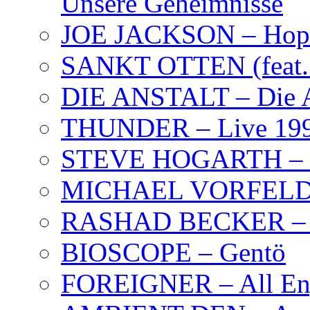
Unsere Geheimnisse
JOE JACKSON – Hope
SANKT OTTEN (feat. K
DIE ANSTALT – Die A
THUNDER – Live 19
STEVE HOGARTH –
MICHAEL VORFELD –
RASHAD BECKER – T
BIOSCOPE – Gentö
FOREIGNER – All Eng