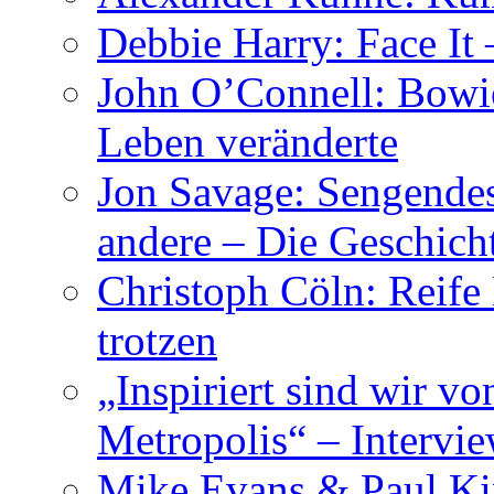
Debbie Harry: Face It 
John O’Connell: Bowies
Leben veränderte
Jon Savage: Sengendes
andere – Die Geschic
Christoph Cöln: Reife
trotzen
„Inspiriert sind wir v
Metropolis“ – Inter
Mike Evans & Paul Ki