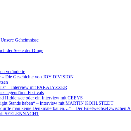
nsere Geheimnisse
der Seele der Dinge
ben veränderte
ere – Die Geschichte von JOY DIVISION
otzen
opolis“ – Interview mit PARALYZZER
es legendären Festivals
nd Hiddensee oder ein Interview mit CEEYS
e Night Stands haben“ – Interview mit MARTIN KOHLSTEDT
e durfte man keine Denkmälerbauen…“ – Der Briefwechsel zwischen A
iew mit SEELENNACHT