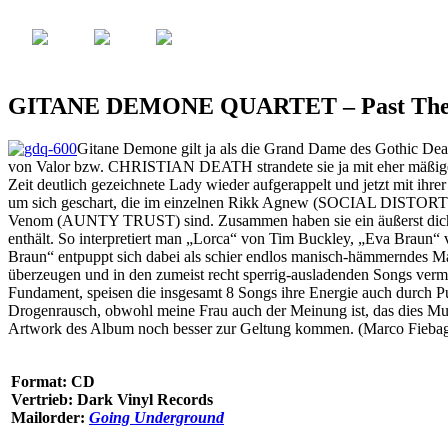
GITANE DEMONE QUARTET – Past The 
Gitane Demone gilt ja als die Grand Dame des Gothic De
von Valor bzw. CHRISTIAN DEATH strandete sie ja mit eher mäßigen Er
Zeit deutlich gezeichnete Lady wieder aufgerappelt und jetzt mit ih
um sich geschart, die im einzelnen Rikk Agnew (SOCIAL 
Venom (AUNTY TRUST) sind. Zusammen haben sie ein äußerst dichte
enthält. So interpretiert man „Lorca“ von Tim Buckley, „Eva Bra
Braun“ entpuppt sich dabei als schier endlos manisch-hämmerndes Ma
überzeugen und in den zumeist recht sperrig-ausladenden Songs verm
Fundament, speisen die insgesamt 8 Songs ihre Energie auch durch 
Drogenrausch, obwohl meine Frau auch der Meinung ist, das dies Musi
Artwork des Album noch besser zur Geltung kommen. (Marco Fieba
Format: CD
Vertrieb: Dark Vinyl Records
Mailorder:
Going Underground