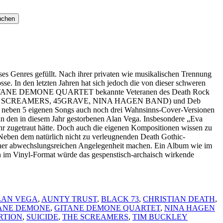
 Genres gefüllt. Nach ihrer privaten wie musikalischen Trennung
e. In den letzten Jahren hat sich jedoch die von dieser schweren
 GITANE DEMONE QUARTET bekannte Veteranen des Death Rock
 (THE SCREAMERS, 45GRAVE, NINA HAGEN BAND) und Deb
 neben 5 eigenen Songs auch noch drei Wahnsinns-Cover-Versionen
den in diesem Jahr gestorbenen Alan Vega. Insbesondere „Eva
hr zugetraut hätte. Doch auch die eigenen Kompositionen wissen zu
Neben dem natürlich nicht zu verleugnenden Death Gothic-
einer abwechslungsreichen Angelegenheit machen. Ein Album wie im
nn im Vinyl-Format würde das gespenstisch-archaisch wirkende
LAN VEGA
,
AUNTY TRUST
,
BLACK 73
,
CHRISTIAN DEATH
,
ANE DEMONE
,
GITANE DEMONE QUARTET
,
NINA HAGEN
RTION
,
SUICIDE
,
THE SCREAMERS
,
TIM BUCKLEY