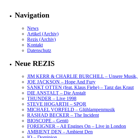
Navigation
News
Artikel (Archiv)
Rezis (Archiv)
Kontakt
Datenschutz
Neue REZIS
JIM KERR & CHARLIE BURCHILL – Unsere Musik, U
JOE JACKSON – Hope And Fury
SANKT OTTEN (feat. Klaus Fiehe) – Tanz das Kraut
DIE ANSTALT – Die Anstalt
THUNDER – Live 1998
STEVE HOGARTH – SPQR
MICHAEL VORFELD – Glühlampenmusik
RASHAD BECKER – The Incident
BIOSCOPE – Gentö
FOREIGNER – All Engines On – Live in London
AMBIENT DEN – Ambient Den
IQ – Dominion