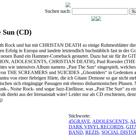
Suchen nach:
Sun (CD)
ath Rock und hat mit CHRISTAN DEATH so einige Ruhmesblätter dieses
folg in Europa und landete letztendlich buchstäblich fast in der Goss
rer neuen Band ein Hammer-Comeback gestartet.
Dazu hat sie für ihr
DISTORTION, ADOLESCENTS, CHRISTIAN DEATH), Paul Roessler
s wie intensives Album namens „Past The Sun“ eingespielt, welches
un“ von THE SCREAMERS und SUICIDES „Ghostriders“ in Gedenken an 
ntra von einer fiebrigen Härte, die ich Gitane Demone so gar nicht me
ischen sich eingängige Passagen mit ebenso disharmonischen Phasen. 
Punk-, Noise Rock- und sogar Jazz-Einflüsse, was „Past The Sun“ zu 
k direkt aus der Irrenanstalt wäre! Leider nur als CD erschienen, de
g)
Stichworte:
45GRAVE
,
ADOLESCENTS
,
A
DARK VINYL RECORDS
,
GIT
BAND
,
REZIS
,
SOCIAL DISTO