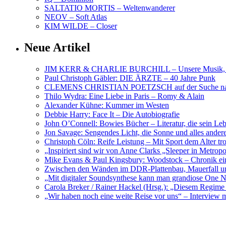
SALTATIO MORTIS – Weltenwanderer
NEOV – Soft Atlas
KIM WILDE – Closer
Neue Artikel
JIM KERR & CHARLIE BURCHILL – Unsere Musik, U
Paul Christoph Gäbler: DIE ÄRZTE – 40 Jahre Punk
CLEMENS CHRISTIAN POETZSCH auf der Suche nach 
Thilo Wydra: Eine Liebe in Paris – Romy & Alain
Alexander Kühne: Kummer im Westen
Debbie Harry: Face It – Die Autobiografie
John O’Connell: Bowies Bücher – Literatur, die sein Le
Jon Savage: Sengendes Licht, die Sonne und alles and
Christoph Cöln: Reife Leistung – Mit Sport dem Alter tr
„Inspiriert sind wir von Anne Clarks „Sleeper in Metr
Mike Evans & Paul Kingsbury: Woodstock – Chronik ein
Zwischen den Wänden im DDR-Plattenbau, Mauerfall u
„Mit digitaler Soundsynthese kann man grandiose On
Carola Breker / Rainer Hackel (Hrsg.): „Diesem Regim
„Wir haben noch eine weite Reise vor uns“ – Interv