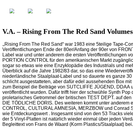
V.A. – Rising From The Red Sand Volumes
„
Rising From The Red Sand“ war 1983 eine 5teilige Tape-Com
Veröffentlichungen Ende der 80er/Anfang der 90er von FRON
Label war und unter anderem die ersten Veröffentlichung
PORTION CONTROL für den amerikanischen Markt zugänglich 
sogar so etwas wie eine Enzyklopädie des Industrials und me
Überblick auf die Jahre 1982/83 dar, so das eine Wiederveröff
niederländische Staalplaat-Label und so dauerte es ganze 30
schlicht ausgestatteten, aber dafür edel aussehenden Box mit 
zum Beispiel die Beiträge von SUTCLIFFE JÜGEND, DDAA und
veröffentlicht wurden. Dafür trifft hier der schwühle Sy
proletarisches Getrommel der britischen TEST DEPT. auf
DIE TÖDLICHE DORIS. Des weiteren kommt unter ander
CONTROL, CULTURAL AMNESIA, MERZBOW und Conrad Schnitzle
wie Entdeckungswert . Insgesamt sind von den 53 Tracks vie
der 5 Vinyl-Platten ist natürlich wieder einmal über jeden Ver
Begleittext von Frans de Waard (Korm Plastics/Staalplaat) bei