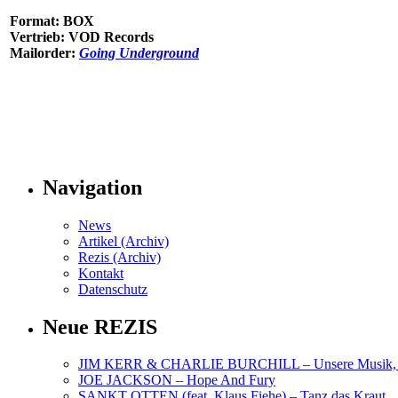
Format: BOX
Vertrieb: VOD Records
Mailorder:
Going Underground
Navigation
News
Artikel (Archiv)
Rezis (Archiv)
Kontakt
Datenschutz
Neue REZIS
JIM KERR & CHARLIE BURCHILL – Unsere Musik, U
JOE JACKSON – Hope And Fury
SANKT OTTEN (feat. Klaus Fiehe) – Tanz das Kraut