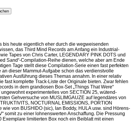
 bis heute eigentlich eher durch die wegweisenden
sen, das Third Mind Records am Anfang ein Industrial-
so wie Tapes von Chris Carter, LEGENDARY PINK DOTS und
ed Sand“-Compilation-Reihe dienen, welche aber am Ende
igen Tage stellt diese Compilation-Serie einen fast perfekten
erte an dieser Mammut-Aufgabe schon das verdienstvolle
ativen Ausführung dieses Themas annahm. In einer relativ
 fast komplette Track-Liste der Originale bieten. Zwar fehlen
cords in dem grandiosen Box-Set „Things That Were“
f ungewohnt experimentelles von SECTION 25, wütend-
 ersten Gehversuche von MUSLIMGAUZE auf legendäres von
KONSTRUKTIVITS, NOCTURNAL EMISSIONS, PORTION
wie von BUSHIDO (sic), Ian Boddy, HULA usw. sind Hörens-
V“ somit zu einer lohnenswerten Anschaffung. Die Pressung
0 Exemplare limitierten Box noch ein Beiblatt mit einen