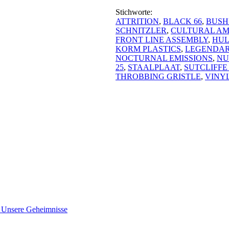
Stichworte:
ATTRITION
,
BLACK 66
,
BUSH
SCHNITZLER
,
CULTURAL AM
FRONT LINE ASSEMBLY
,
HU
KORM PLASTICS
,
LEGENDAR
NOCTURNAL EMISSIONS
,
NU
25
,
STAALPLAAT
,
SUTCLIFFE
THROBBING GRISTLE
,
VINY
nsere Geheimnisse