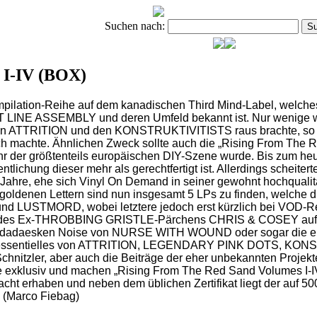
Suchen nach:
 I-IV (BOX)
pilation-Reihe auf dem kanadischen Third Mind-Label, welches
T LINE ASSEMBLY und deren Umfeld bekannt ist. Nur wenige wis
en von ATTRITION und den KONSTRUKTIVITISTS raus brachte, 
machte. Ähnlichen Zweck sollte auch die „Rising From The R
hr der größtenteils europäischen DIY-Szene wurde.
Bis zum heut
entlichung dieser mehr als gerechtfertigt ist. Allerdings scheit
 Jahre, ehe sich Vinyl On Demand in seiner gewohnt hochqualit
goldenen Lettern sind nun insgesamt 5 LPs zu finden, welche die
 LUSTMORD, wobei letztere jedoch erst kürzlich bei VOD-Re
nth Pop des Ex-THROBBING GRISTLE-Pärchens CHRIS & COSEY au
 den dadaesken Noise von NURSE WITH WOUND oder sogar die
em essentielles von ATTRITION, LEGENDARY PINK DOTS, 
r, aber auch die Beiträge der eher unbekannten Projekte 
le exklusiv und machen „Rising From The Red Sand Volumes I-I
dacht erhaben und neben dem üblichen Zertifikat liegt der auf 50
. (Marco Fiebag)