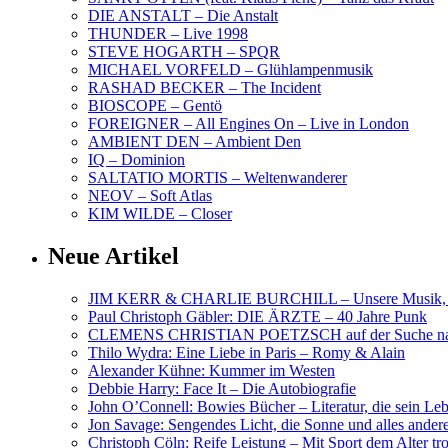
DIE ANSTALT – Die Anstalt
THUNDER – Live 1998
STEVE HOGARTH – SPQR
MICHAEL VORFELD – Glühlampenmusik
RASHAD BECKER – The Incident
BIOSCOPE – Gentö
FOREIGNER – All Engines On – Live in London
AMBIENT DEN – Ambient Den
IQ – Dominion
SALTATIO MORTIS – Weltenwanderer
NEOV – Soft Atlas
KIM WILDE – Closer
Neue Artikel
JIM KERR & CHARLIE BURCHILL – Unsere Musik, U
Paul Christoph Gäbler: DIE ÄRZTE – 40 Jahre Punk
CLEMENS CHRISTIAN POETZSCH auf der Suche nach 
Thilo Wydra: Eine Liebe in Paris – Romy & Alain
Alexander Kühne: Kummer im Westen
Debbie Harry: Face It – Die Autobiografie
John O’Connell: Bowies Bücher – Literatur, die sein Le
Jon Savage: Sengendes Licht, die Sonne und alles and
Christoph Cöln: Reife Leistung – Mit Sport dem Alter tr