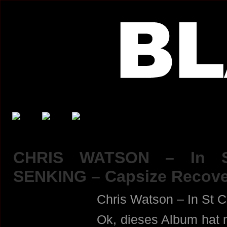
CHRIS WATSON – In St
SENKING – Capsize Recove
Chris Watson – In St 
Ok, dieses Album hat 