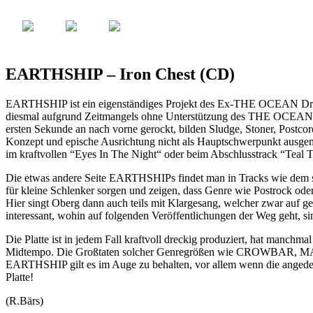
EARTHSHIP – Iron Chest (CD)
EARTHSHIP ist ein eigenständiges Projekt des Ex-THE OCEAN Drumme
diesmal aufgrund Zeitmangels ohne Unterstützung des THE OCEAN-Mast
ersten Sekunde an nach vorne gerockt, bilden Sludge, Stoner, Postc
Konzept und epische Ausrichtung nicht als Hauptschwerpunkt ausgem
im kraftvollen “Eyes In The Night“ oder beim Abschlusstrack “Teal Tr
Die etwas andere Seite EARTHSHIPs findet man in Tracks wie dem sto
für kleine Schlenker sorgen und zeigen, dass Genre wie Postrock od
Hier singt Oberg dann auch teils mit Klargesang, welcher zwar auf ge
interessant, wohin auf folgenden Veröffentlichungen der Weg geht, sin
Die Platte ist in jedem Fall kraftvoll dreckig produziert, hat manc
Midtempo. Die Großtaten solcher Genregrößen wie CROWBAR, MASTO
EARTHSHIP gilt es im Auge zu behalten, vor allem wenn die angedeu
Platte!
(R.Bärs)