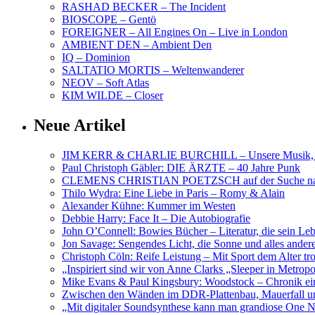
RASHAD BECKER – The Incident
BIOSCOPE – Gentö
FOREIGNER – All Engines On – Live in London
AMBIENT DEN – Ambient Den
IQ – Dominion
SALTATIO MORTIS – Weltenwanderer
NEOV – Soft Atlas
KIM WILDE – Closer
Neue Artikel
JIM KERR & CHARLIE BURCHILL – Unsere Musik, U
Paul Christoph Gäbler: DIE ÄRZTE – 40 Jahre Punk
CLEMENS CHRISTIAN POETZSCH auf der Suche nach 
Thilo Wydra: Eine Liebe in Paris – Romy & Alain
Alexander Kühne: Kummer im Westen
Debbie Harry: Face It – Die Autobiografie
John O’Connell: Bowies Bücher – Literatur, die sein Le
Jon Savage: Sengendes Licht, die Sonne und alles and
Christoph Cöln: Reife Leistung – Mit Sport dem Alter tr
„Inspiriert sind wir von Anne Clarks „Sleeper in Metr
Mike Evans & Paul Kingsbury: Woodstock – Chronik ein
Zwischen den Wänden im DDR-Plattenbau, Mauerfall u
„Mit digitaler Soundsynthese kann man grandiose On