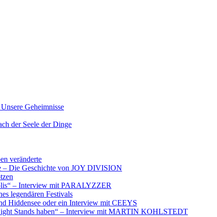
nsere Geheimnisse
der Seele der Dinge
ben veränderte
ere – Die Geschichte von JOY DIVISION
otzen
opolis“ – Interview mit PARALYZZER
es legendären Festivals
nd Hiddensee oder ein Interview mit CEEYS
e Night Stands haben“ – Interview mit MARTIN KOHLSTEDT