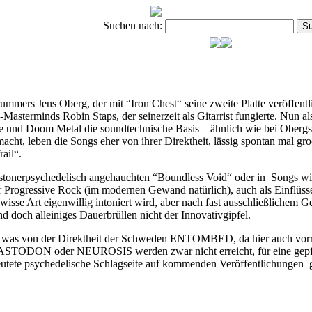
Suchen nach:
rs Jens Oberg, der mit “Iron Chest“ seine zweite Platte veröffentl
erminds Robin Staps, der seinerzeit als Gitarrist fungierte. Nun als
ore und Doom Metal die soundtechnische Basis – ähnlich wie bei Ober
acht, leben die Songs eher von ihrer Direktheit, lässig spontan mal
ail“.
nerpsychedelisch angehauchten “Boundless Void“ oder in Songs wie “S
er Progressive Rock (im modernen Gewand natürlich), auch als Einflü
wisse Art eigenwillig intoniert wird, aber nach fast ausschließlichem 
d doch alleiniges Dauerbrüllen nicht der Innovativgipfel.
hmal was von der Direktheit der Schweden ENTOMBED, da hier auch vorr
DON oder NEUROSIS werden zwar nicht erreicht, für eine gepflegt
tete psychedelische Schlagseite auf kommenden Veröffentlichungen gr