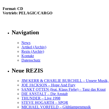
Format: CD
Vertrieb: PELAGIC/CARGO
Navigation
News
Artikel (Archiv)
Rezis (Archiv)
Kontakt
Datenschutz
Neue REZIS
JIM KERR & CHARLIE BURCHILL – Unsere Musik, U
JOE JACKSON – Hope And Fury
SANKT OTTEN (feat. Klaus Fiehe) – Tanz das Kraut
DIE ANSTALT – Die Anstalt
THUNDER – Live 1998
STEVE HOGARTH – SPQR
MICHAEL VORFELD – Glühlampenmusik