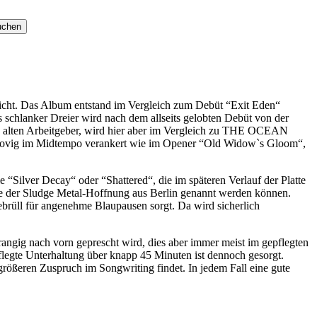
icht. Das Album entstand im Vergleich zum Debüt “Exit Eden“
 schlanker Dreier wird nach dem allseits gelobten Debüt von der
gs alten Arbeitgeber, wird hier aber im Vergleich zu THE OCEAN
 groovig im Midtempo verankert wie im Opener “Old Widow`s Gloom“,
ilver Decay“ oder “Shattered“, die im späteren Verlauf der Platte
sse der Sludge Metal-Hoffnung aus Berlin genannt werden können.
Gebrüll für angenehme Blaupausen sorgt. Da wird sicherlich
angig nach vorn geprescht wird, dies aber immer meist im gepflegten
e Unterhaltung über knapp 45 Minuten ist dennoch gesorgt.
ößeren Zuspruch im Songwriting findet. In jedem Fall eine gute